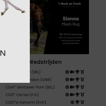
Wedstrijden
CSIO5* Dublin (IRL)
CSI5* GCT London (GBR)
CSI4* Sentower Park (BEL)
CSI3* Cervia (ITA)
CSI3*w Samorin (SVK)