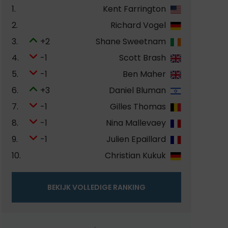
1.
Kent Farrington
2.
Richard Vogel
3.
+2
Shane Sweetnam
4.
-1
Scott Brash
5.
-1
Ben Maher
6.
+3
Daniel Bluman
7.
-1
Gilles Thomas
8.
-1
Nina Mallevaey
9.
-1
Julien Epaillard
10.
Christian Kukuk
BEKIJK VOLLEDIGE RANKING