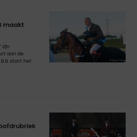
B maakt
zijn
urt aan de
B.B. start het
oofdrubriek