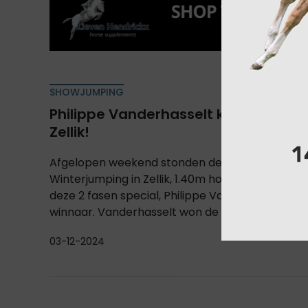
SHOWJUMPING
Philippe Vanderhasselt klasse apart
Zellik!
Afgelopen weekend stonden de hoogste hindern
Winterjumping in Zellik, 1.40m hoog. Op zaterda
deze 2 fasen special, Philippe Vanderhasselt ge
winnaar. Vanderhasselt won de 1.40m hoofdrubri
03-12-2024