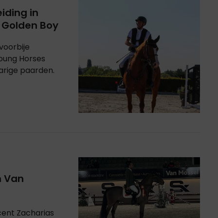
iding in
 Golden Boy
voorbije
oung Horses
njarige paarden.
n Van
ent Zacharias