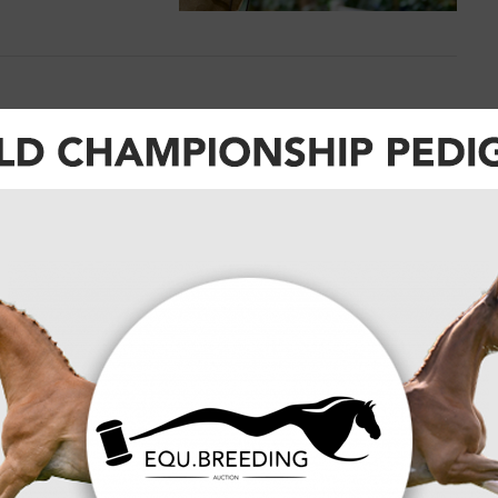
len de
eekend opnieuw
er Xander van
 van de