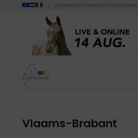
EQUMEDIA
EQUITUBE
EQULIFESTYLE
EQUJOB
D
Vlaams-Brabant