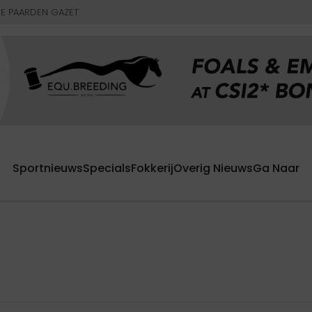
E PAARDEN GAZET
Sportnieuws
Specials
Fokkerij
Overig Nieuws
Ga Naar