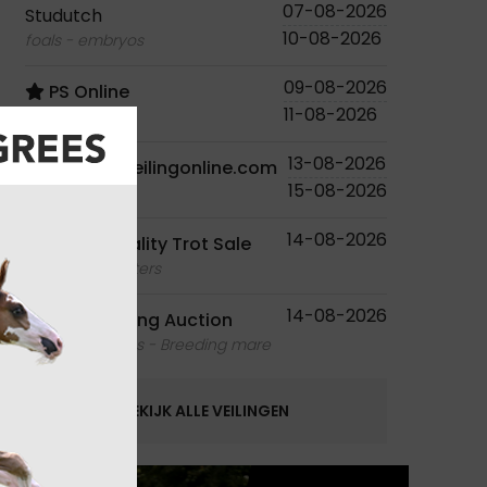
07-08-2026
Studutch
10-08-2026
foals - embryos
09-08-2026
PS Online
11-08-2026
foals
13-08-2026
Paardenveilingonline.com
15-08-2026
foals
14-08-2026
Ruislé Quality Trot Sale
foals - youngsters
14-08-2026
Equbreeding Auction
foals - embryos - Breeding mare
BEKIJK ALLE VEILINGEN