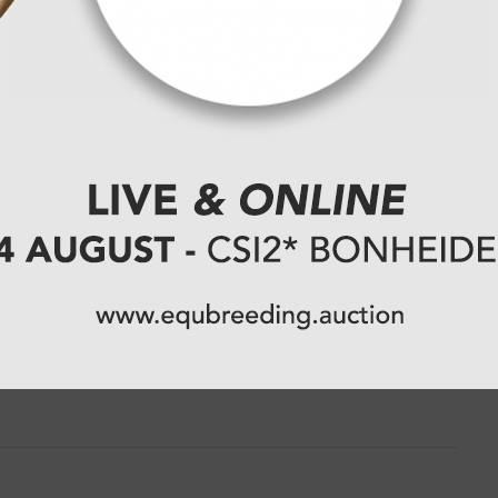
 in 1.40m
issen bij
gavond werd in
kroond tot
ek...