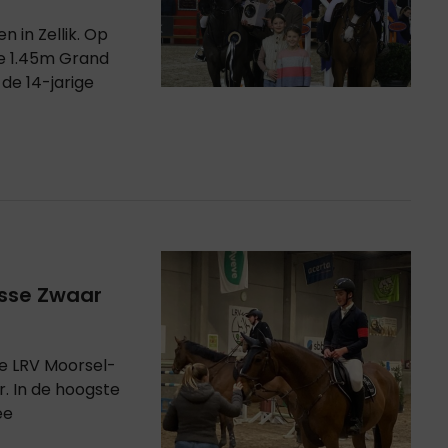
in Zellik. Op
de 1.45m Grand
de 14-jarige
asse Zwaar
de LRV Moorsel-
. In de hoogste
ee