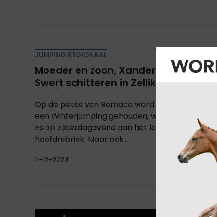
JUMPING REGIONAAL
Moeder en zoon, Xander van Es en El
Swert schitteren in Zellik
Op de pistes van Bomaco werd het voorbije w
een Winterjumping gehouden, waar Lebasi-ruit
Es op zaterdagavond aan het langste eind trok
hoofdrubriek. Maar ook...
11-12-2024