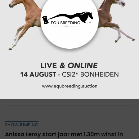
combinaties aan de start in Zellik. In de 1.40m
hoofdrubriek sprong Xander Van Es naar de eerste
en tweede plaats. Samen met Impuls vd...
14-01-2025
SHOWJUMPING
Anissa Leroy start jaar met 1.30m winst in