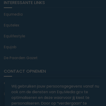
INTERESSANTE LINKS
Equmedia
Equtelex
Equlifestyle
Equjob
De Paarden Gazet
CONTACT OPNEMEN
editorial@equmedia.be
Wij gebruiken jouw persoonsgegevens vanaf nu
ook om de diensten van Equ.Media gcv te
Langendamdreef 22 9880 Aalter België
optimaliseren en deze waarvoor jij kiest te
personaliseren. Door op “verdergaan” te