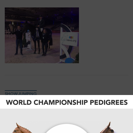
SHOWJUMPING
Xander Van Es domineert 1.40m
hoofdrubriek in Zellik! "Soms win ik gewoon
te graag..."
Afgelopen zaterdag kwamen opnieuw heel wat