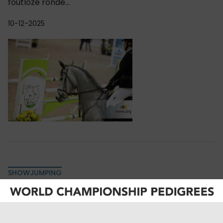
foutloze ronde...
10-12-2025
SHOWJUMPING
LRV Antwerpen in topvorm: Emiel Duchene en
Renee Caers schitteren in zwaarste klasse!
De provincie Antwerpen stond afgelopen weekend