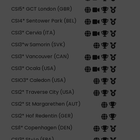
CSI5* GCT London (GBR)
CSI4* Sentower Park (BEL)
CSI3* Cervia (ITA)
CSI3*w Samorin (SVK)
CSI3* Vancouver (CAN)
CSI3* Ocala (USA)
CSIO3* Caledon (USA)
CSI2* Traverse City (USA)
CSI2* St Margarethen (AUT)
CSI2* Hof Redentin (GER)
CSI1* Copenhagen (DEN)
CSI3* St-Lo (FRA)