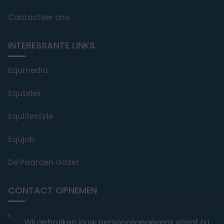
Contacteer ons
INTERESSANTE LINKS
Equmedia
Equtelex
Equlifestyle
Equjob
De Paarden Gazet
CONTACT OPNEMEN
editorial@equmedia.be
Wij gebruiken jouw persoonsgegevens vanaf nu