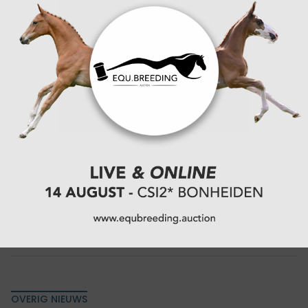
volledig in het teken van de LRV indoor
gewestwedstrijden. In Balen-Olmen (gewest Geel en
Mol), Noorderwijk (gewest Herentals) en Turnhout
streden de ruiters om...
02-12-2025
OVERIG NIEUWS