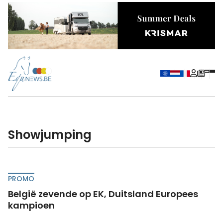
showjumping
PROMO
België zevende op EK, Duitsland Europees
kampioen