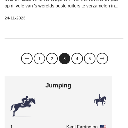
op rij vele van 's werelds beste ruiters te verzamelen in...
24-11-2023
1
2
3
4
5
Jumping
1.
Kent Farrington