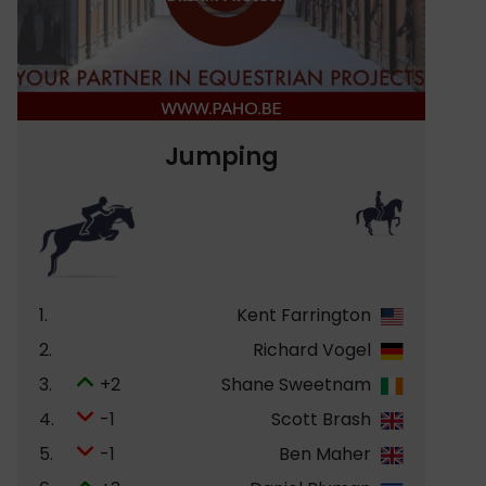
Jumping
1.
Kent Farrington
2.
Richard Vogel
3.
+2
Shane Sweetnam
4.
-1
Scott Brash
5.
-1
Ben Maher