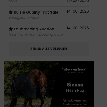
15-08-2026
foals
14-08-2026
Ruislé Quality Trot Sale
youngsters - foals
14-08-2026
Equbreeding Auction
foals - embryos - Breeding mare
BEKIJK ALLE VEILINGEN