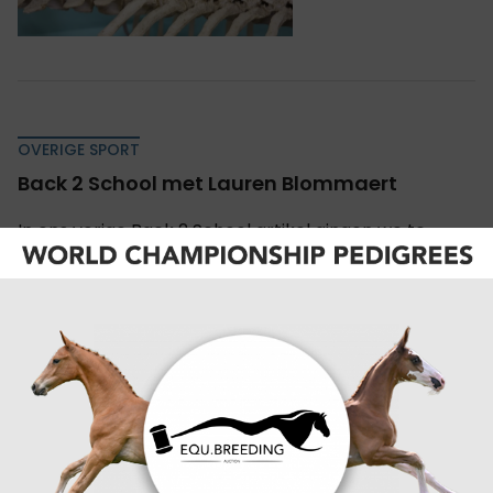
OVERIGE SPORT
Back 2 School met Lauren Blommaert
In ons vorige Back 2 School artikel gingen we te
luister bij de elfjarige Robin Vermeir. Ditmaal is het de
beurt aan Lauren Blommaert, regerend Belgisch
eventingkampioene bij de pony’s.
21-09-2022