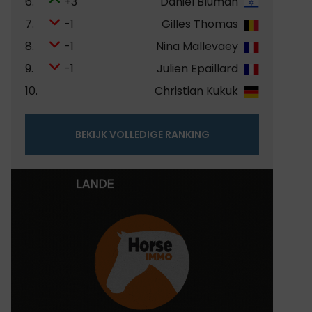
6.
+3
Daniel Bluman
7.
-1
Gilles Thomas
8.
-1
Nina Mallevaey
9.
-1
Julien Epaillard
10.
Christian Kukuk
BEKIJK VOLLEDIGE RANKING