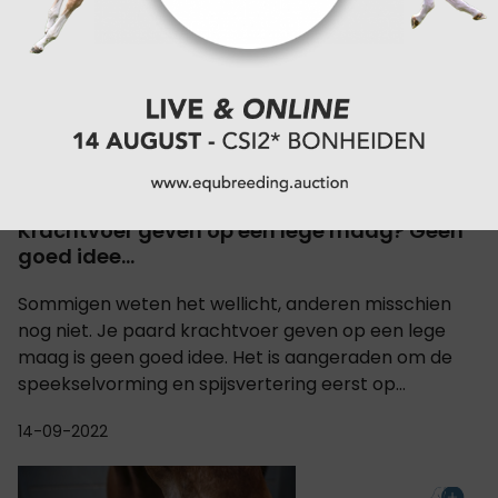
HIPPISCH RECHT
Krachtvoer geven op een lege maag? Geen
goed idee...
Sommigen weten het wellicht, anderen misschien
nog niet. Je paard krachtvoer geven op een lege
maag is geen goed idee. Het is aangeraden om de
speekselvorming en spijsvertering eerst op...
14-09-2022