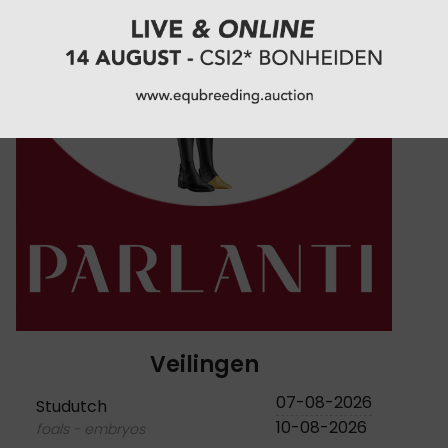
BEKIJK VOLLEDIGE RANKING
Veilingen
07-08-2026
Studutch
10-08-2026
foals - embryos