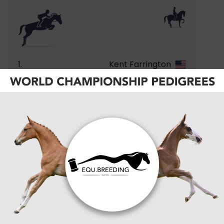
1.
Kent Farrington
2.
Richard Vogel
3.
+2
Shane Sweetnam
4.
-1
Scott Brash
5.
-1
Ben Maher
6.
+3
Daniel Bluman
7.
-1
Gilles Thomas
8.
-1
Nina Mallevaey
9.
-1
Julien Epaillard
10.
Christian Kukuk