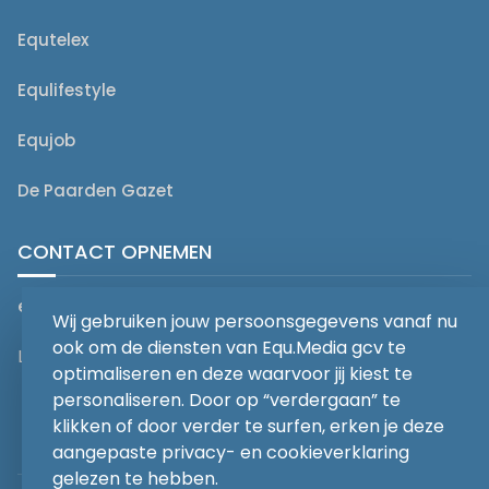
Equtelex
Equlifestyle
Equjob
De Paarden Gazet
CONTACT OPNEMEN
editorial@equmedia.be
Wij gebruiken jouw persoonsgegevens vanaf nu
ook om de diensten van Equ.Media gcv te
Langendamdreef 22 9880 Aalter België
optimaliseren en deze waarvoor jij kiest te
personaliseren. Door op “verdergaan” te
klikken of door verder te surfen, erken je deze
aangepaste privacy- en cookieverklaring
gelezen te hebben.