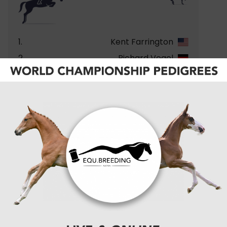
1.
Kent Farrington
2.
Richard Vogel
3.
+2
Shane Sweetnam
4.
-1
Scott Brash
5.
-1
Ben Maher
6.
+3
Daniel Bluman
7.
-1
Gilles Thomas
8.
-1
Nina Mallevaey
9.
-1
Julien Epaillard
10.
Christian Kukuk
BEKIJK VOLLEDIGE RANKING