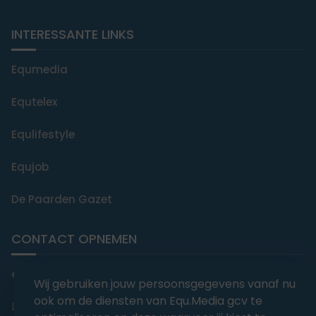
INTERESSANTE LINKS
Equmedia
Equtelex
Equlifestyle
Equjob
De Paarden Gazet
CONTACT OPNEMEN
editorial@equmedia.be
Wij gebruiken jouw persoonsgegevens vanaf nu
ook om de diensten van Equ.Media gcv te
Langendamdreef 22 9880 Aalter België