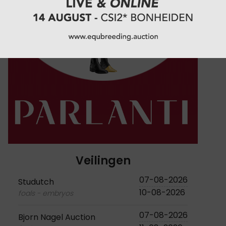
Veilingen
07-08-2026
Studutch
10-08-2026
foals - embryos
07-08-2026
Bjorn Nagel Auction