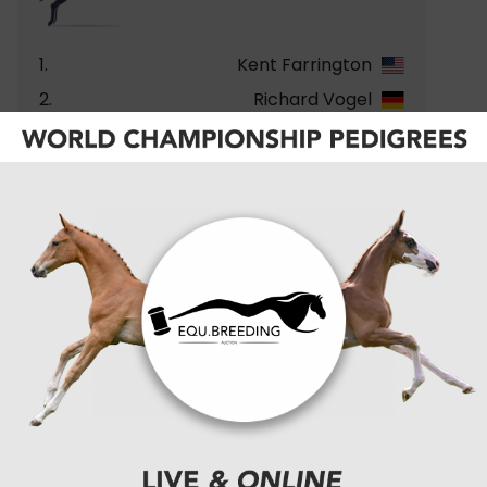
1.
Kent Farrington
2.
Richard Vogel
3.
+2
Shane Sweetnam
4.
-1
Scott Brash
5.
-1
Ben Maher
6.
+3
Daniel Bluman
7.
-1
Gilles Thomas
8.
-1
Nina Mallevaey
9.
-1
Julien Epaillard
10.
Christian Kukuk
BEKIJK VOLLEDIGE RANKING