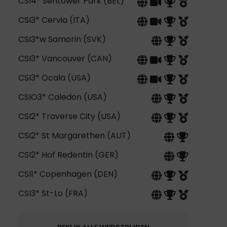
CSI4* Sentower Park (BEL)
CSI3* Cervia (ITA)
CSI3*w Samorin (SVK)
CSI3* Vancouver (CAN)
CSI3* Ocala (USA)
CSIO3* Caledon (USA)
CSI2* Traverse City (USA)
CSI2* St Margarethen (AUT)
CSI2* Hof Redentin (GER)
CSI1* Copenhagen (DEN)
CSI3* St-Lo (FRA)