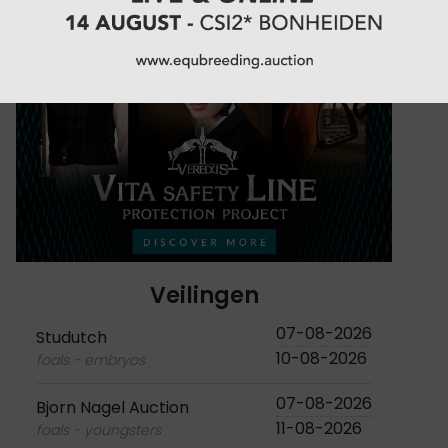
Veilingen
07-08-2026
Studutch
10-08-2026
foals - embryos
07-08-2026
Bjorn Nagel Auction
11-08-2026
foals - youngsters