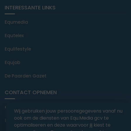
INTERESSANTE LINKS
Equmedia
Equtelex
Equlifestyle
Equjob
De Paarden Gazet
CONTACT OPNEMEN
editorial@equmedia.be
Wij gebruiken jouw persoonsgegevens vanaf nu
ook om de diensten van Equ.Media gcv te
Langendamdreef 22 9880 Aalter België
optimaliseren en deze waarvoor jij kiest te