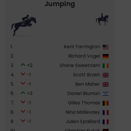
Jumping
1.
Kent Farrington
2.
Richard Vogel
3.
+2
Shane Sweetnam
4.
-1
Scott Brash
5.
-1
Ben Maher
6.
+3
Daniel Bluman
7.
-1
Gilles Thomas
8.
-1
Nina Mallevaey
9.
-1
Julien Epaillard
10.
Christian Kukuk