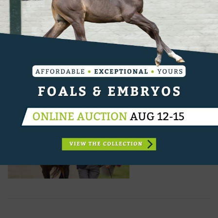
De toon is gezet in Arville. Na een messcherpe
dressuurronde heeft Maarten Boon de koppositie
gegrepen op het Belgisch kampioenschap eventing.
Met de KWPN-merrie Gravin van Cantos reed hij
een...
11-07-2026