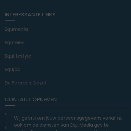
INTERESSANTE LINKS
Equmedia
Equtelex
Equlifestyle
Equjob
De Paarden Gazet
CONTACT OPNEMEN
editorial@equmedia.be
Wij gebruiken jouw persoonsgegevens vanaf nu
ook om de diensten van Equ.Media gcv te
Langendamdreef 22 9880 Aalter België