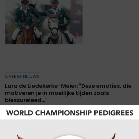
OVERIG NIEUWS
Lara de Liedekerke-Meier: "Deze emoties, die
motiveren je in moeilijke tijden zoals
blessureleed..."
De Belgische eventingsport schrijft dit jaar
meermaals geschiedenis, zo ook afgelopen
weekend. Lara de Liedekerke-Meier sprong
tweemaal op het podium. "Je werkt zo hard en dan