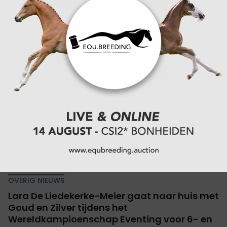
slaag je, dat is...
20-10-2025
OVERIG NIEUWS
Lara De Liedekerke-Meier gaat naar huis met
Goud en Zilver tijdens het
Wereldkampioenschap Eventing voor 6- en