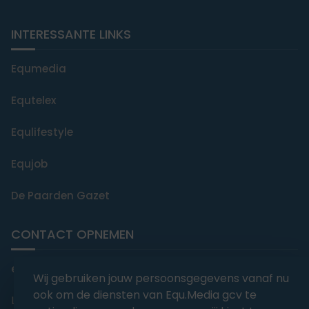
INTERESSANTE LINKS
Equmedia
Equtelex
Equlifestyle
Equjob
De Paarden Gazet
CONTACT OPNEMEN
editorial@equmedia.be
Wij gebruiken jouw persoonsgegevens vanaf nu
ook om de diensten van Equ.Media gcv te
Langendamdreef 22 9880 Aalter België