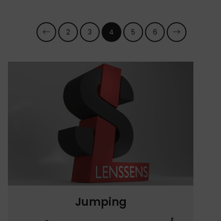
2
3
4
5
6
Jumping