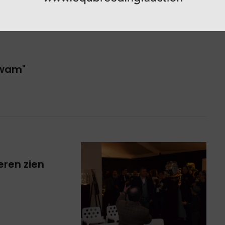
kwam"
eren zien