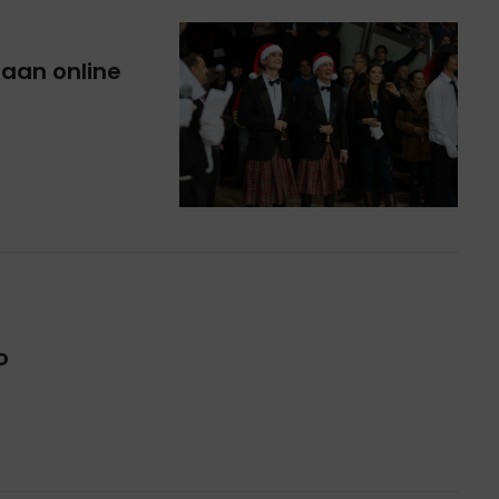
taan online
o