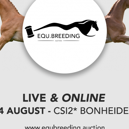
ipe
rschool op