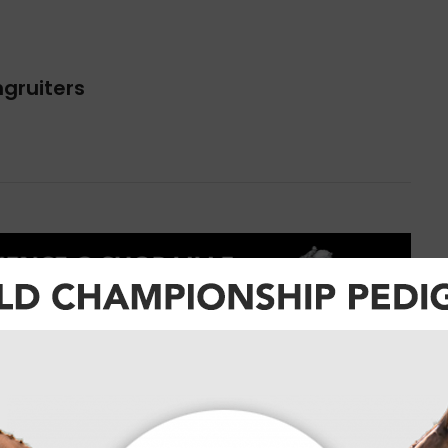
ngruiters
eam coachen