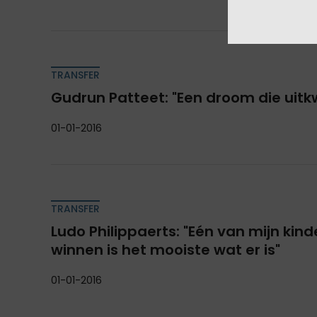
TRANSFER
Gudrun Patteet: "Een droom die uit
01-01-2016
TRANSFER
Ludo Philippaerts: "Eén van mijn kind
winnen is het mooiste wat er is"
01-01-2016