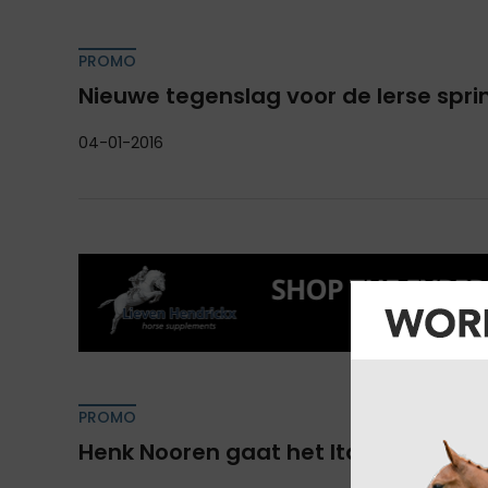
PROMO
Nieuwe tegenslag voor de Ierse spri
04-01-2016
PROMO
Henk Nooren gaat het Italiaanse t