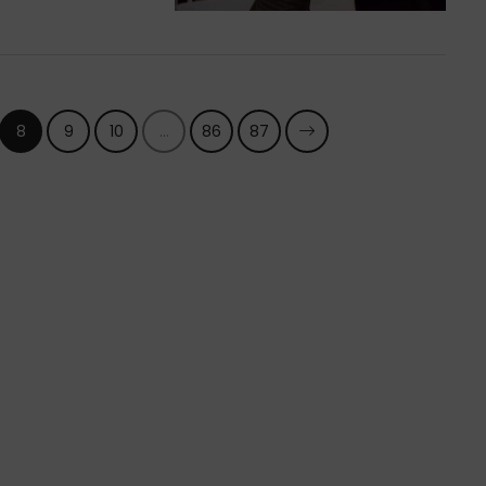
8
9
10
...
86
87