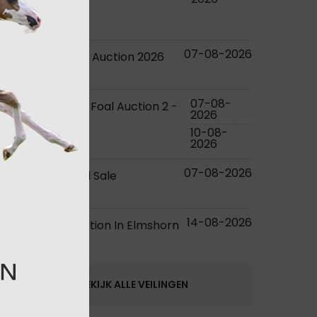
Ireland
embryos
07-08-2026
Dronten Foal Auction 2026
foals
07-08-
KWPN Online Foal Auction 2 -
2026
2026
10-08-
foals
2026
07-08-2026
RDS Elite Foal Sale
foals
14-08-2026
Elite Foal Auction In Elmshorn
foals
BEKIJK ALLE VEILINGEN