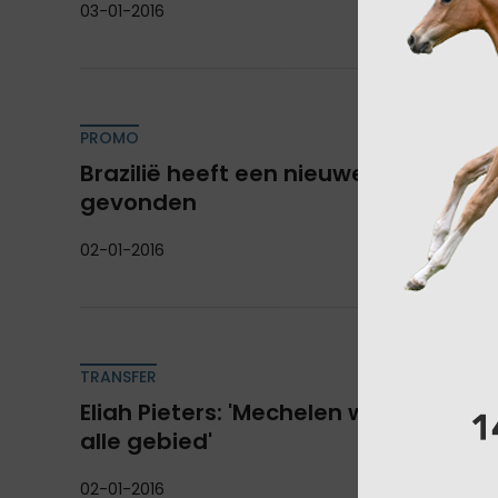
03-01-2016
PROMO
Brazilië heeft een nieuwe chef d'equ
gevonden
02-01-2016
TRANSFER
Eliah Pieters: 'Mechelen was een lee
alle gebied'
02-01-2016