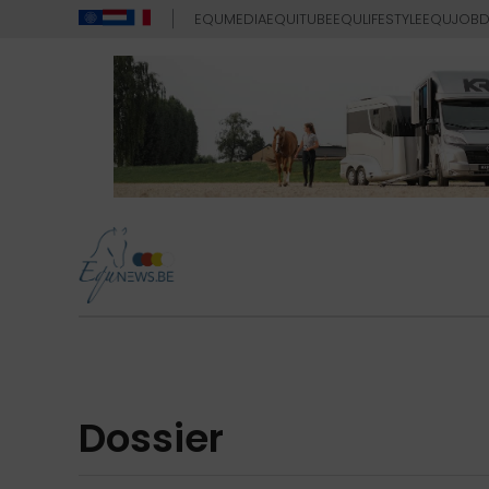
EQUMEDIA
EQUITUBE
EQULIFESTYLE
EQUJOB
D
dossier