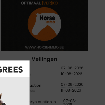
Veilingen
07-08-2026
Studutch
10-08-2026
foals - embryos
07-08-2026
Bjorn Nagel Auction
11-08-2026
foals - youngsters
07-08-
Flanders Embryo Auction in
2026