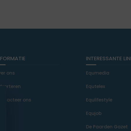
NFORMATIE
INTERESSANTE LI
ver ons
Equmedia
dverteren
Equtelex
ontacteer ons
Equlifestyle
Equjob
De Paarden Gazet