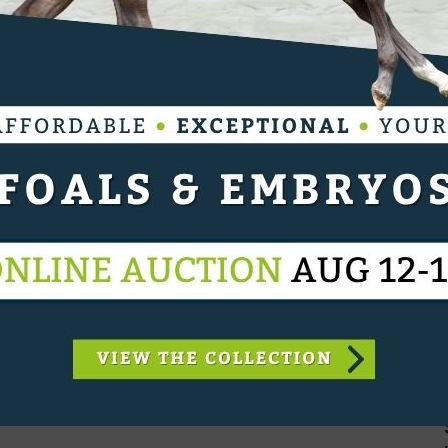
a aan. Op die manier blijft er ruimte voor een
rs meer flexibiliteit krijgen om Brussels Masters in
unnen ingezet worden," reageert Stephan Conter.
 de start. Door het programma op rijdag aan te
m ons concours in de planning op te nemen."
den, in de plaats komt er een CSI5* rubriek op de