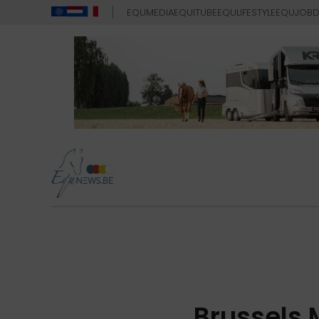
EQUMEDIA
EQUITUBE
EQULIFESTYLE
EQUJOB
D
Brussels