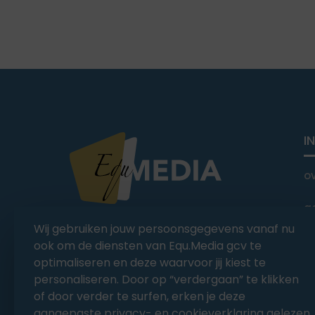
I
o
a
You Ride it We Write it,
Wij gebruiken jouw persoonsgegevens vanaf nu
Equestrian news
C
ook om de diensten van Equ.Media gcv te
optimaliseren en deze waarvoor jij kiest te
personaliseren. Door op “verdergaan” te klikken
of door verder te surfen, erken je deze
aangepaste privacy- en cookieverklaring gelezen