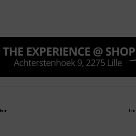
jken
Lo