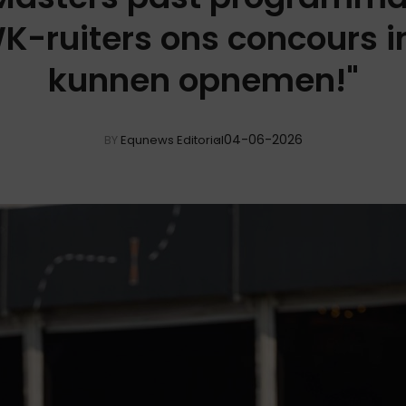
WK-ruiters ons concours 
kunnen opnemen!"
04-06-2026
BY
Equnews Editorial