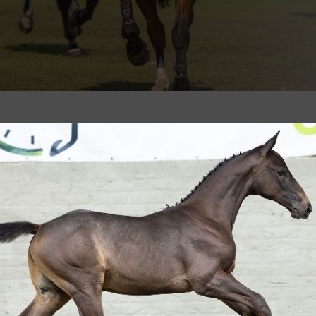
een lichte wijziging in het programma
dit jaar kort na afloop van de
 we iedereen de kans willen geven deel
aan," vertelt de organisatie.
indt slechts enkele dagen voor Brussels Masters
iters, eigenaars en teams hun planning extra
ties hebben dan net een Wereldkampioenschap
edige CSI5*-week minder vanzelfsprekend maakt.