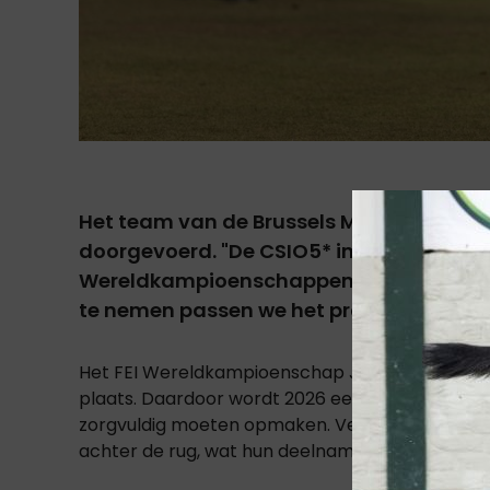
Het team van de Brussels Masters heeft 
doorgevoerd. "De CSIO5* in Brussel komt 
Wereldkampioenschappen in Aken. Omdat
te nemen passen we het programma licht 
Het FEI Wereldkampioenschap Jumping in Aken v
plaats. Daardoor wordt 2026 een jaar waarin ru
zorgvuldig moeten opmaken. Veel topcombina
achter de rug, wat hun deelname aan een voll