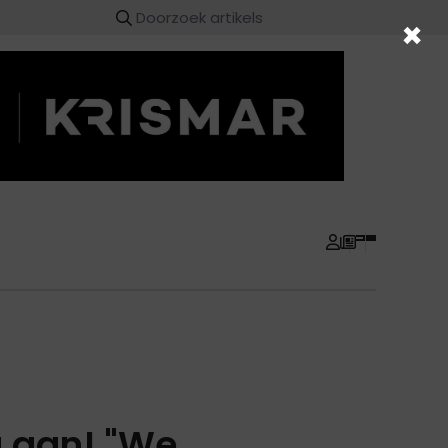
×
 aan! "We