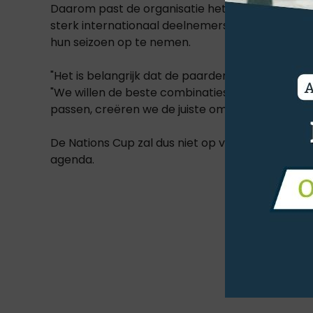
Daarom past de organisatie het vrijdagprogramm
sterk internationaal deelnemersveld, terwijl ruite
hun seizoen op te nemen.
"Het is belangrijk dat de paarden zorgvuldig k
"We willen de beste combinaties ter wereld aan
passen, creëren we de juiste omstandigheden o
De Nations Cup zal dus niet op vrijdag plaatsvin
agenda.