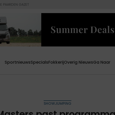
E PAARDEN GAZET
Sportnieuws
Specials
Fokkerij
Overig Nieuws
Ga Naar
SHOWJUMPING
 Masters past programma