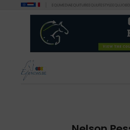
EQUMEDIA
EQUITUBE
EQULIFESTYLE
EQUJOB
D
Nelson Pess