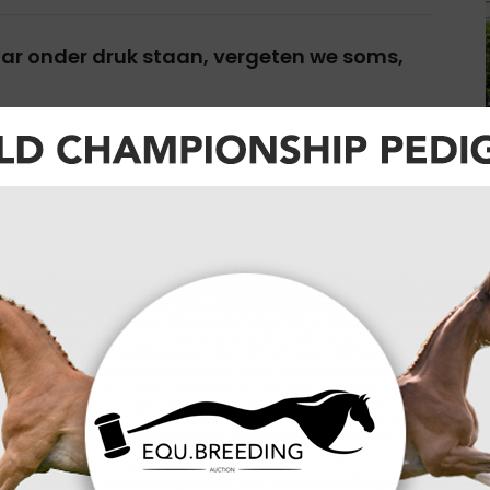
aar onder druk staan, vergeten we soms,
 valt het oog direct op de glimmende, historische
ie destijds tijdens het CHIO Rotterdam werden
at de 90-jarige Braziliaan stilzit, heeft het mis.
limlach. "Mijn gezondheid is prima. Ik geef nog
volg de sport op de voet. Soms ga ik nog naar een
de livestream. De dagen op het wedstrijdterrein
. "Ik vlieg nog regelmatig naar Amerika om mijn
ie kleindochters op te zoeken net buiten New York.
de generatie Pessoa in de topsport zal volgen.
dels heeft niemand van hen de teugels nog vast.