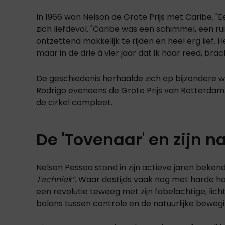
In 1966 won Nelson de Grote Prijs met Caribe. "Ee
zich liefdevol. "Caribe was een schimmel, een ru
ontzettend makkelijk te rijden en heel erg lief.
maar in de drie à vier jaar dat ik haar reed, br
De geschiedenis herhaalde zich op bijzondere wi
Rodrigo eveneens de Grote Prijs van Rotterdam. N
de cirkel compleet.
De 'Tovenaar' en zijn na
Nelson Pessoa stond in zijn actieve jaren beke
Techniek”
. Waar destijds vaak nog met harde h
een revolutie teweeg met zijn fabelachtige, licht
balans tussen controle en de natuurlijke beweg