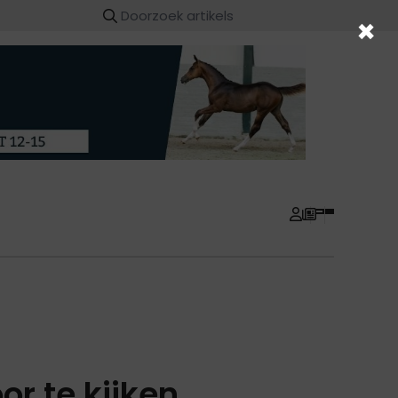
×
or te kijken