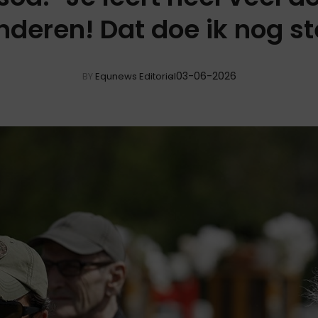
deren! Dat doe ik nog st
03-06-2026
BY
Equnews Editorial