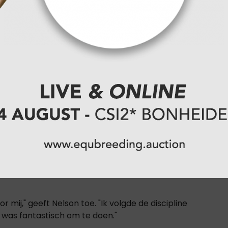
tapje naar de
l uit zijn recente trainerschap. Tot en met de
jaar lang de Australische eventingruiters. Met
mij," geeft Nelson toe. "Ik volgde de discipline
t was fantastisch om te doen."