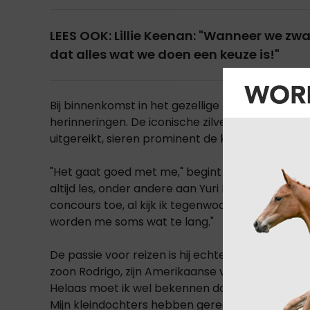
LEES OOK: Lillie Keenan: "Wanneer we zw
dat alles wat we doen een keuze is!"
Bij binnenkomst in het gezellige huis van Nelson
herinneringen. De iconische zilveren trofeeën d
uitgereikt, sieren prominent de kamer. Wie denkt d
"Het gaat goed met me," begint Nelson met een g
altijd les, onder andere aan Yuri Mansur, en ik 
concours toe, al kijk ik tegenwoordig vaker via 
worden me soms wat te lang."
De passie voor reizen is hij echter niet verloren
zoon Rodrigo, zijn Amerikaanse vrouw en mijn dr
Helaas moet ik wel bekennen dat er geen volgen
Mijn kleindochters hebben gereden, maar inmid