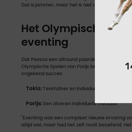
Dat is jammer, maar het is niet anders."
Het Olympische uits
eventing
Dat Pessoa een allround paardenman is, bleek we
Olympische Spelen van Parijs begeleidde hij zes 
ongekend succes:
Tokio:
Teamzilver en individueel brons.
Parijs:
Een zilveren individuele medaille.
"Eventing was een compleet nieuwe ervaring voor 
altijd wel, maar had het zelf nooit beoefend. He