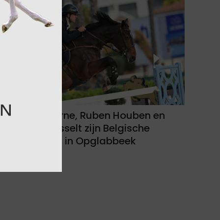
Axel Vandoorne, Ruben Houben en
Marth Vanrusselt zijn Belgische
sterkhouders in Opglabbeek
07-08-2026