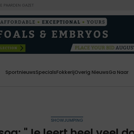
E PAARDEN GAZET
Sportnieuws
Specials
Fokkerij
Overig Nieuws
Ga Naar
SHOWJUMPING
oa: "Je leert heel veel do