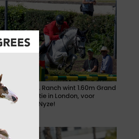
Pallieter vd N. Ranch wint 1.60m Grand
Prix kwalificatie in London, voor
Calvino II de Nyze!
07-08-2026