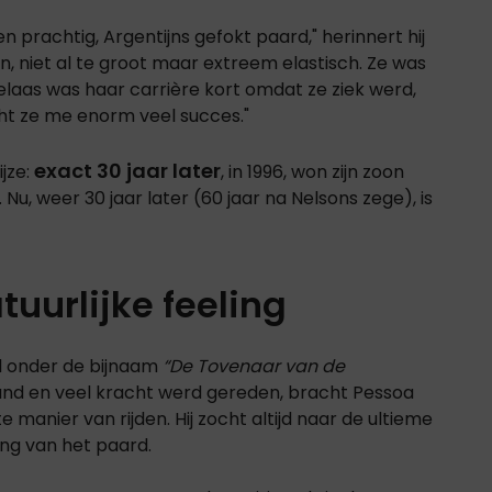
n prachtig, Argentijns gefokt paard," herinnert hij
in, niet al te groot maar extreem elastisch. Ze was
 Helaas was haar carrière kort omdat ze ziek werd,
acht ze me enorm veel succes."
exact 30 jaar later
jze:
, in 1996, won zijn zoon
u, weer 30 jaar later (60 jaar na Nelsons zege), is
tuurlijke feeling
nd onder de bijnaam
“De Tovenaar van de
and en veel kracht werd gereden, bracht Pessoa
e manier van rijden. Hij zocht altijd naar de ultieme
ing van het paard.