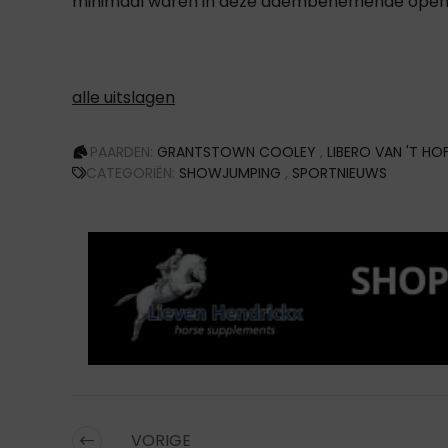
minimaal waren in deze adembenemende openin
alle uitslagen
PAARDEN:
GRANTSTOWN COOLEY
,
LIBERO VAN 'T HO
CATEGORIËN:
SHOWJUMPING
,
SPORTNIEUWS
VORIGE