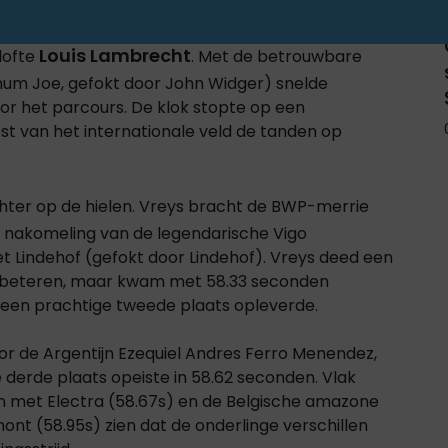
Louis Lambrecht
lofte
. Met de betrouwbare
imum Joe, gefokt door John Widger) snelde
oor het parcours. De klok stopte op een
est van het internationale veld de tanden op
ter op de hielen. Vreys bracht de BWP-merrie
n nakomeling van de legendarische Vigo
t Lindehof (gefokt door Lindehof). Vreys deed een
erbeteren, maar kwam met 58.33 seconden
 een prachtige tweede plaats opleverde.
or de Argentijn Ezequiel Andres Ferro Menendez,
e derde plaats opeiste in 58.62 seconden. Vlak
nen met Electra (58.67s) en de Belgische amazone
nt (58.95s) zien dat de onderlinge verschillen