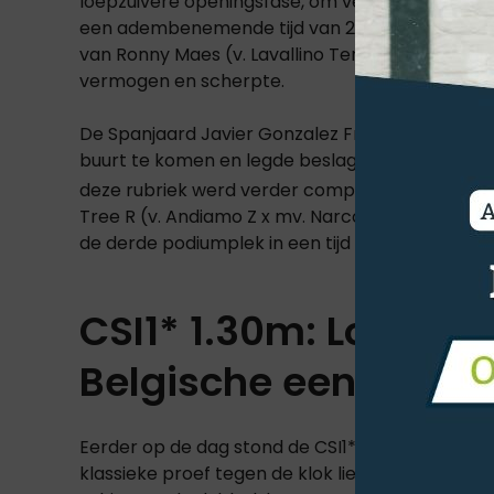
loepzuivere openingsfase, om vervolgens in de 
een adembenemende tijd van 28.93 seconden ble
van Ronny Maes (v. Lavallino Ter Klomp x mv. Q
vermogen en scherpte.
De Spanjaard Javier Gonzalez Fraga wist met Que
buurt te komen en legde beslag op de tweede pl
deze rubriek werd verder compleet gemaakt d
Tree R (v. Andiamo Z x mv. Narcos II, fokker on
de derde podiumplek in een tijd van 30.32 secon
CSI1* 1.30m: Louis La
Belgische een-twee
Eerder op de dag stond de CSI1* over een hoog
klassieke proef tegen de klok lieten de Belge