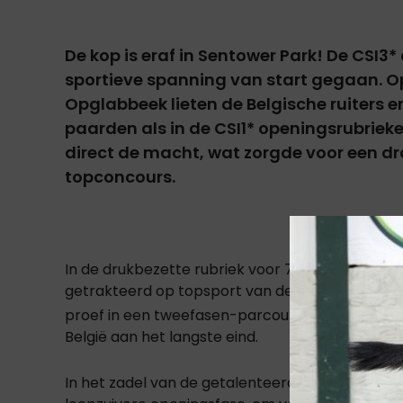
De kop is eraf in Sentower Park! De CSI3*
sportieve spanning van start gegaan. Op
Opglabbeek lieten de Belgische ruiters er
paarden als in de CSI1* openingsrubriek
direct de macht, wat zorgde voor een dr
topconcours.
In de drukbezette rubriek voor 7- en 8-jarige j
getrakteerd op topsport van de bovenste plank
proef in een tweefasen-parcours. Niemand mi
België aan het langste eind.
Libero 
In het zadel van de getalenteerde ruin