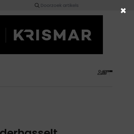
×
derhasselt