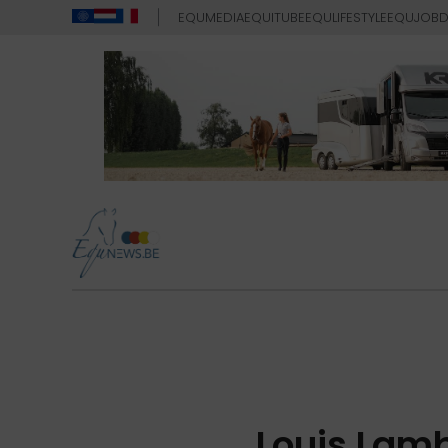
EQUMEDIA
EQUITUBE
EQULIFESTYLE
EQUJOB
D
Louis Lam