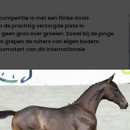
 competitie is met een flinke dosis
 de prachtig verzorgde piste in
 geen gras over groeien. Zowel bij de jonge
en grepen de ruiters van eigen bodem
oomstart van dit internationale
onge paarden (1.30/1.35m) werd het publiek
. Het format stelde de combinaties direct op de
Christophe Vanderhasselt
nder dan
trok voor
Van'T Hof V Eversem Z
reed Vanderhasselt een