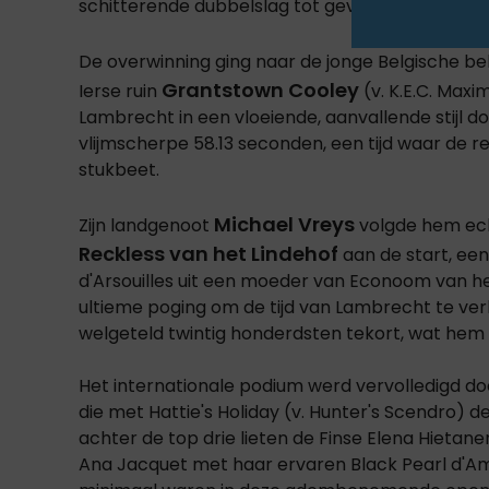
schitterende dubbelslag tot gevolg.
De overwinning ging naar de jonge Belgische be
Grantstown Cooley
Ierse ruin
(v. K.E.C. Max
Lambrecht in een vloeiende, aanvallende stijl d
vlijmscherpe 58.13 seconden, een tijd waar de r
stukbeet.
Michael Vreys
Zijn landgenoot
volgde hem ech
Reckless van het Lindehof
aan de start, ee
d'Arsouilles uit een moeder van Econoom van he
ultieme poging om de tijd van Lambrecht te v
welgeteld twintig honderdsten tekort, wat hem
Het internationale podium werd vervolledigd do
die met Hattie's Holiday (v. Hunter's Scendro) d
achter de top drie lieten de Finse Elena Hieta
Ana Jacquet met haar ervaren Black Pearl d'Amo