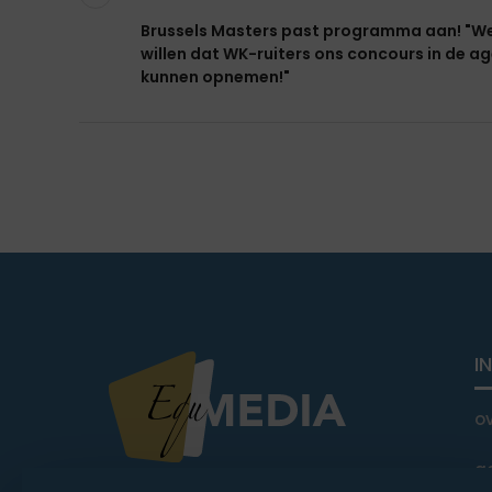
Brussels Masters past programma aan! "W
willen dat WK-ruiters ons concours in de a
kunnen opnemen!"
I
o
a