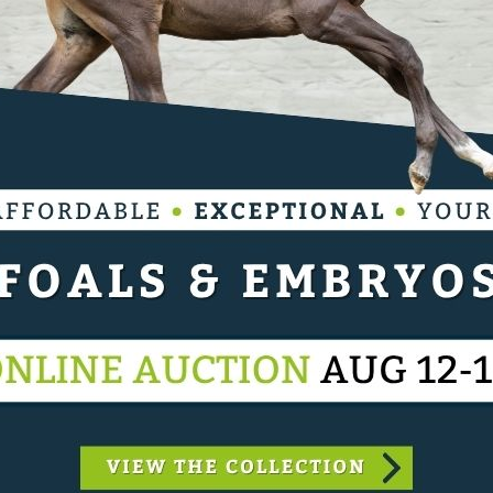
tweede fase het gas volledig open te trekken. Met
ef hij de concurrentie ruim voor. Het fokproduct
uerlybet Hero) toonde zijn enorme atletisch
en Scs (v. Quintus Ebl) nog het dichtst in de
aats in 30.01 seconden. Het Belgische succes in
Tim Prouvé
oor
. Hij stuurde de AES-merrie Tell To
bekend) op een uiterst gecontroleerde wijze naar
den.
mbrecht leidt
te van 1.30m op het programma. Ook in deze
n hun suprematie gelden op eigen bodem, met een