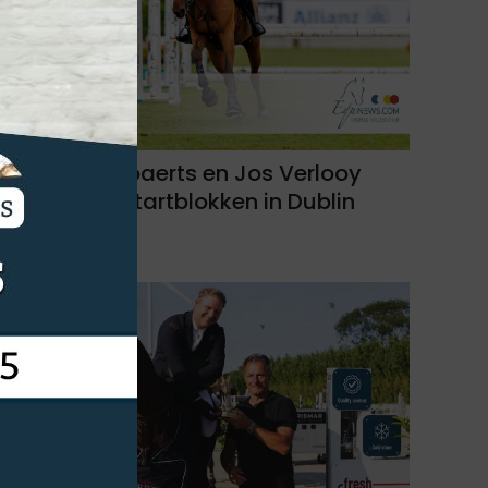
Nicola Philippaerts en Jos Verlooy
sterk uit de startblokken in Dublin
05-08-2026