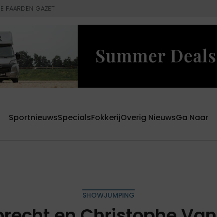
E PAARDEN GAZET
Sportnieuws
Specials
Fokkerij
Overig Nieuws
Ga Naar
SHOWJUMPING
brecht en Christophe Van