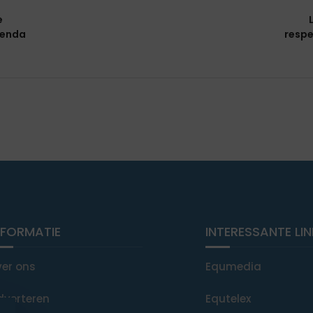
e
genda
respe
NFORMATIE
INTERESSANTE LI
ver ons
Equmedia
dverteren
Equtelex