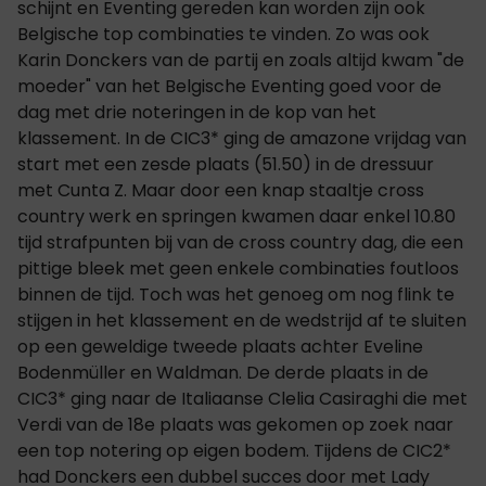
schijnt en Eventing gereden kan worden zijn ook
Belgische top combinaties te vinden. Zo was ook
Karin Donckers van de partij en zoals altijd kwam "de
moeder" van het Belgische Eventing goed voor de
dag met drie noteringen in de kop van het
klassement. In de CIC3* ging de amazone vrijdag van
start met een zesde plaats (51.50) in de dressuur
met Cunta Z. Maar door een knap staaltje cross
country werk en springen kwamen daar enkel 10.80
tijd strafpunten bij van de cross country dag, die een
pittige bleek met geen enkele combinaties foutloos
binnen de tijd. Toch was het genoeg om nog flink te
stijgen in het klassement en de wedstrijd af te sluiten
op een geweldige tweede plaats achter Eveline
Bodenmüller en Waldman. De derde plaats in de
CIC3* ging naar de Italiaanse Clelia Casiraghi die met
Verdi van de 18e plaats was gekomen op zoek naar
een top notering op eigen bodem. Tijdens de CIC2*
had Donckers een dubbel succes door met Lady