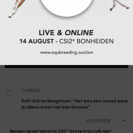
verdiende winnaar met een eindresultaat van 57.50
strafpunten.
Kijk hier voor alle resultaten.
CATEGORIËN:
EVENTING
,
OVERIG NIEUWS
VORIGE
Rolf-Göran Bengtsson: “Het was een avond waar
je alleen maar van kan dromen"
VOLGENDE
Belgen geven winst in CSI1* Grote Prijs Luik niet