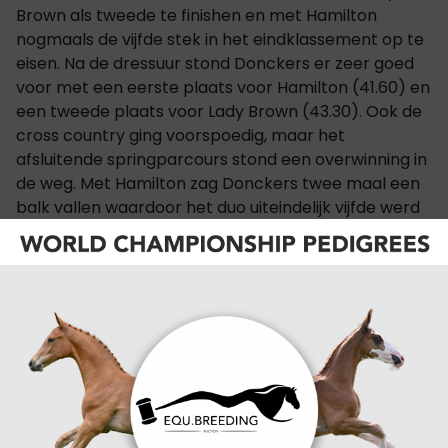
Brown als tweede te finishen en met Hamilton
nogmaals de vijfde stek in het eindklassement op te
eisen. Na de dressuur stond Donckers er zeer goed
voor met een eerste plaats voor Hamilton (41.60) en
een tweede plaats voor Lady Brown (43.30). Ook de
cross country ging voorspoedig, maar het
afsluitende springparcours stond een overwinning in
de weg. Met Hamilton zag Donckers twee maal een
balk vallen waardoor het duo uiteindelijk vijfde werd
met een totaal van 61.20 strafpunten. Haar tweede
positie (58.10) met Lady Brown wist de amazone wel
de handhaven na een rit in het afsluitende springen
met één springfout en twee tijdfouten. De wedstrijd
werd gewonnen door Paolo Mario De Simone en
Oleg 14 die vanaf de 24ste plaats in de dressuur met
een knap staaltje cross country werk de koppositie
overnam na een foutloze cross binnen de tijd. Ook in
het afsluitende springen wist de Italiaanse
combinatie de nul te houden en werd zo de