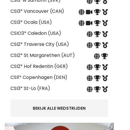
CSI3*w Samorin (SVK)
CSI3* Vancouver (CAN)
CSI3* Ocala (USA)
CSIO3* Caledon (USA)
CSI2* Traverse City (USA)
CSI2* St Margarethen (AUT)
CSI2* Hof Redentin (GER)
CSI1* Copenhagen (DEN)
CSI3* St-Lo (FRA)
BEKIJK ALLE WEDSTRIJDEN