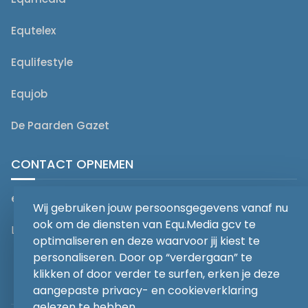
Equtelex
Equlifestyle
Equjob
De Paarden Gazet
CONTACT OPNEMEN
editorial@equmedia.be
Wij gebruiken jouw persoonsgegevens vanaf nu
ook om de diensten van Equ.Media gcv te
Langendamdreef 22 9880 Aalter België
optimaliseren en deze waarvoor jij kiest te
personaliseren. Door op “verdergaan” te
klikken of door verder te surfen, erken je deze
aangepaste privacy- en cookieverklaring
gelezen te hebben.