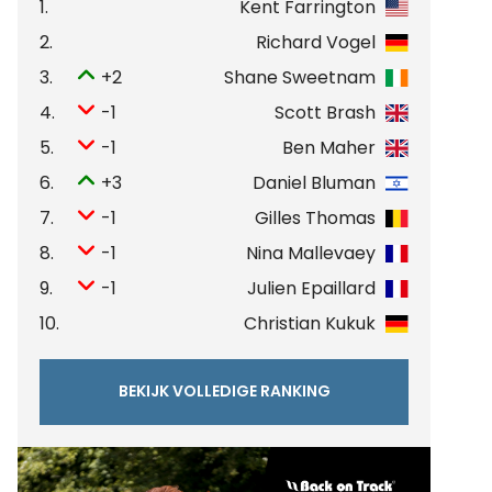
1.
Kent Farrington
2.
Richard Vogel
3.
+2
Shane Sweetnam
4.
-1
Scott Brash
5.
-1
Ben Maher
6.
+3
Daniel Bluman
7.
-1
Gilles Thomas
8.
-1
Nina Mallevaey
9.
-1
Julien Epaillard
10.
Christian Kukuk
BEKIJK VOLLEDIGE RANKING