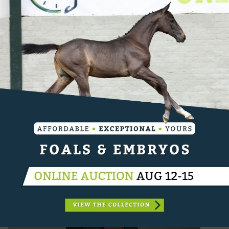
HORSEBALL
Video's van de top drie in de GP van Lier
21-06-2016
1
2
3
4
5