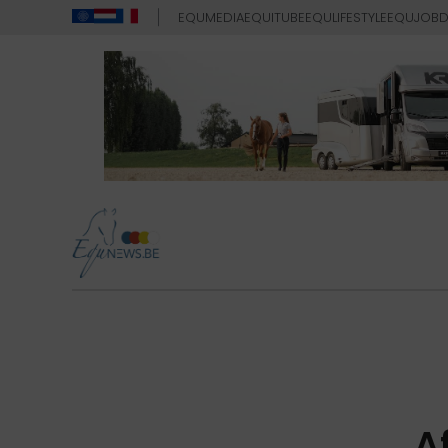
EQUMEDIA
EQUITUBE
EQULIFESTYLE
EQUJOB
D
A