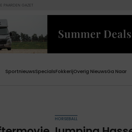
E PAARDEN GAZET
Sportnieuws
Specials
Fokkerij
Overig Nieuws
Ga Naar
HORSEBALL
ftermovie Jumping Hasse