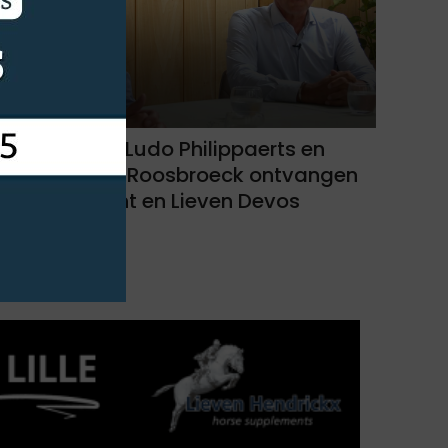
JUMP-OFF 3: Ludo Philippaerts en
Maurice Van Roosbroeck ontvangen
Tim van Tricht en Lieven Devos
16-09-2021