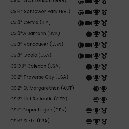
CSI5* GCT London (GBR)
CSI4* Sentower Park (BEL)
CSI3* Cervia (ITA)
CSI3*w Samorin (SVK)
CSI3* Vancouver (CAN)
CSI3* Ocala (USA)
CSIO3* Caledon (USA)
CSI2* Traverse City (USA)
CSI2* St Margarethen (AUT)
CSI2* Hof Redentin (GER)
CSI1* Copenhagen (DEN)
CSI3* St-Lo (FRA)