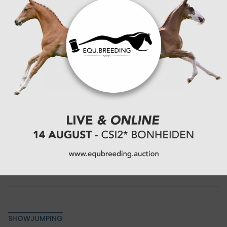
Selection, een 1m35-rubriek tegen de klok,
uitgedraaid op een Belgische topdag. In een proef
waar snelheid en controle hand in hand moesten
gaan,...
29-12-2025
SHOWJUMPING