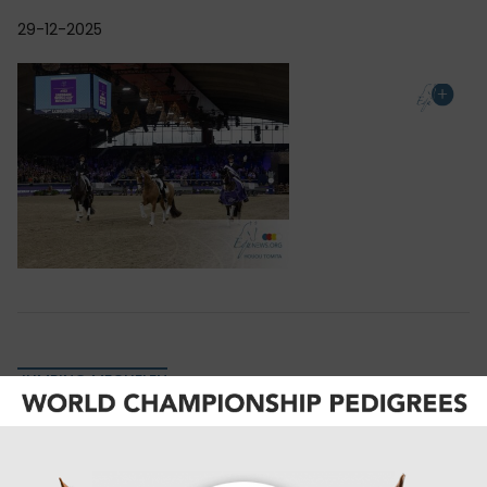
29-12-2025
JUMPING MECHELEN
Wim Vinckx ongenaakbaar in 1m35-rubriek
op Jumping Mechelen!
Op Jumping Mechelen is de CSI2* Greenfield