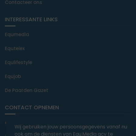
Contacteer ons
INTERESSANTE LINKS
Equmedia
Equtelex
Equlifestyle
Equjob
De Paarden Gazet
CONTACT OPNEMEN
editorial@equmedia.be
Wij gebruiken jouw persoonsgegevens vanaf nu
ook om de diensten van Equ.Media gcv te