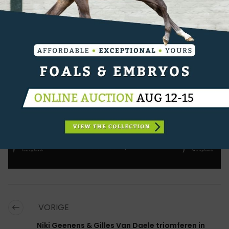
een foutloze rit in 67.75 seconden, terwijl Leopold
van Asten voor Nederland de top vijf completeerde
met VDL Groep Leopold (For Pleasure), eveneens
zonder fouten, in 68.01 seconden.
Resultaten
CATEGORIËN:
SPORTNIEUWS
,
SHOWJUMPING
,
JUMPING
MECHELEN
VORIGE
Niki Geenens & Gilles Van Daele triomferen in