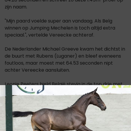
zijn naam.
"Mijn paard voelde super aan vandaag. Als Belg
winnen op Jumping Mechelen is toch altijd extra
speciaal.", vertelde Vereecke achteraf.
De Nederlander Michael Greeve kwam het dichtst in
de buurt met Rubens (Luganer) en bleef eveneens
foutloos, maar moest met 64.53 seconden nipt
achter Vereecke aansluiten.
Leonie Peeters hield België stevig in de top drie met
BWP-merrie Maquinn vd Heffinck (Quinn vd
Heffinck), waarmee ze zonder strafpunten finishte in
65.70 seconden.
Wilm Vermeir volgde op de vierde plaats met
Jonkheer van’t Veldhoven (Cornet Obolensky) na