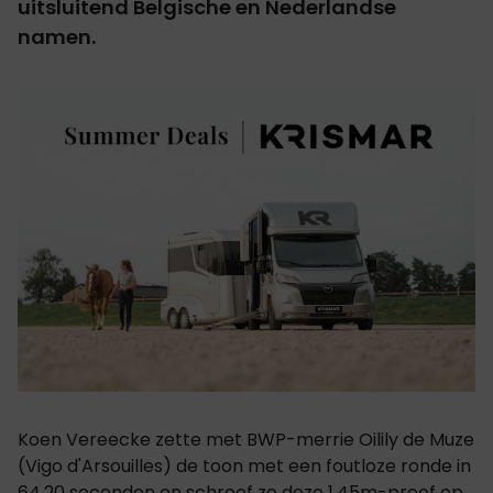
uitsluitend Belgische en Nederlandse
namen.
Koen Vereecke zette met BWP-merrie Oilily de Muze
(Vigo d'Arsouilles) de toon met een foutloze ronde in
64.20 seconden en schreef zo deze 1.45m-proef op