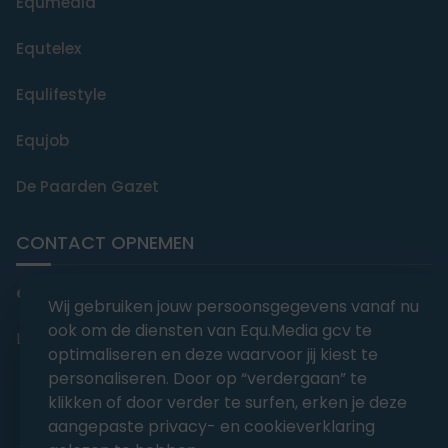
Equmedia
Equtelex
Equlifestyle
Equjob
De Paarden Gazet
CONTACT OPNEMEN
editorial@equmedia.be
Wij gebruiken jouw persoonsgegevens vanaf nu
ook om de diensten van Equ.Media gcv te
Langendamdreef 22 9880 Aalter België
optimaliseren en deze waarvoor jij kiest te
personaliseren. Door op “verdergaan” te
klikken of door verder te surfen, erken je deze
aangepaste privacy- en cookieverklaring