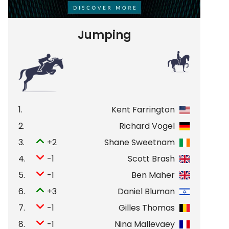
Jumping
1.
Kent Farrington
2.
Richard Vogel
3.
+2
Shane Sweetnam
4.
-1
Scott Brash
5.
-1
Ben Maher
6.
+3
Daniel Bluman
7.
-1
Gilles Thomas
8.
-1
Nina Mallevaey