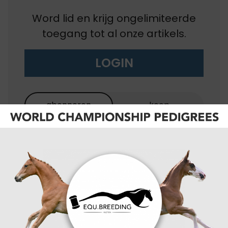
Word lid en krijg ongelimiteerde
toegang tot al onze artikels.
LOGIN
abonneren
koop
EQU+
BEST
EQU+ / de Paarden
gazet
VALUE
de Paarden gazet