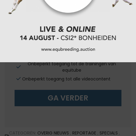
€5,50/
maand
OF
€55,00/
jaar
Onbeperkt toegang tot alle digitale content
van equnews
Onbeperkt toegang tot de trainingen van
equitube
Onbeperkt toegang tot alle videocontent
GA VERDER
CATEGORIËN:
OVERIG NIEUWS
,
REPORTAGE
,
SPECIALS
,