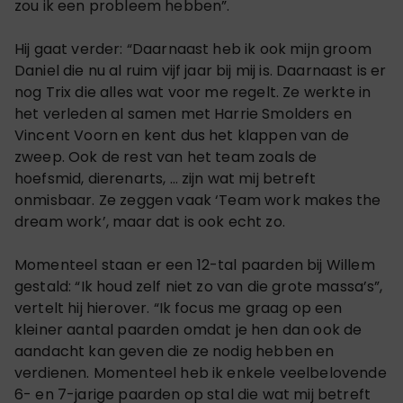
zou ik een probleem hebben”.
Hij gaat verder: “Daarnaast heb ik ook mijn groom
Daniel die nu al ruim vijf jaar bij mij is. Daarnaast is er
nog Trix die alles wat voor me regelt. Ze werkte in
het verleden al samen met Harrie Smolders en
Vincent Voorn en kent dus het klappen van de
zweep. Ook de rest van het team zoals de
hoefsmid, dierenarts, … zijn wat mij betreft
onmisbaar. Ze zeggen vaak ‘Team work makes the
dream work’, maar dat is ook echt zo.
Momenteel staan er een 12-tal paarden bij Willem
gestald: “Ik houd zelf niet zo van die grote massa’s”,
vertelt hij hierover. “Ik focus me graag op een
kleiner aantal paarden omdat je hen dan ook de
aandacht kan geven die ze nodig hebben en
verdienen. Momenteel heb ik enkele veelbelovende
6- en 7-jarige paarden op stal die wat mij betreft