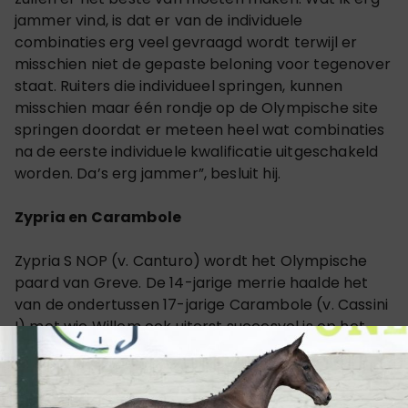
jammer vind, is dat er van de individuele
combinaties erg veel gevraagd wordt terwijl er
misschien niet de gepaste beloning voor tegenover
staat. Ruiters die individueel springen, kunnen
misschien maar één rondje op de Olympische site
springen doordat er meteen heel wat combinaties
na de eerste individuele kwalificatie uitgeschakeld
worden. Da’s erg jammer”, besluit hij.
Zypria en Carambole
Zypria S NOP (v. Canturo) wordt het Olympische
paard van Greve. De 14-jarige merrie haalde het
van de ondertussen 17-jarige Carambole (v. Cassini
I) met wie Willem ook uiterst succesvol is op het
hogere niveau: “Rob had mij al duidelijk gemaakt dat
Carambole niet in zijn hoofd zat voor de Spelen”,
vertelt Greve hierover. “Gezien zijn leeftijd zou de