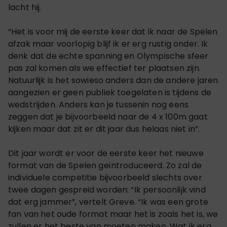
lacht hij.
“Het is voor mij de eerste keer dat ik naar de Spelen
afzak maar voorlopig blijf ik er erg rustig onder. Ik
denk dat de echte spanning en Olympische sfeer
pas zal komen als we effectief ter plaatsen zijn.
Natuurlijk is het sowieso anders dan de andere jaren
aangezien er geen publiek toegelaten is tijdens de
wedstrijden. Anders kan je tussenin nog eens
zeggen dat je bijvoorbeeld naar de 4 x 100m gaat
kijken maar dat zit er dit jaar dus helaas niet in”.
Dit jaar wordt er voor de eerste keer het nieuwe
format van de Spelen geïntroduceerd. Zo zal de
individuele competitie bijvoorbeeld slechts over
twee dagen gespreid worden: “Ik persoonlijk vind
dat erg jammer”, vertelt Greve. “Ik was een grote
fan van het oude format maar het is zoals het is, we
zullen er het beste van moeten maken. Wat ik erg