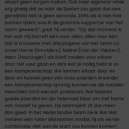
alvast geen zorgen maken. Ook haar eigenaar wilde
erg graag dat ze naar de Spelen zou gaan dus nee,
getwijfeld heb ik geen seconde. Zelfs als ik niet had
kunnen rijden, was ik de grootste supporter van het
team geweest”, gaat hij verder. “Op dat moment is
het wat mij betreft één voor allen, allen voor één.
Dat is trouwens met alle jongens van het team zo:
zowel Harrie (Smolders), Maikel (Van der Vleuten),
Marc (Houtzager) als ikzelf zouden voor elkaar
door het vuur gaan en da’s wat je nodig hebt ik zo
een kampioenschap. We kennen elkaar door en
door en hoewel geen van onze paarden al eerder
een kampioenschap sprong, kunnen we als outsider
misschien toch wel wat presteren; We hebben
goede paarden en zijn helemaal klaar om het beste
van onszelf te geven. De teamspirit zit dus meer
dan goed. In het Nederlandse team zie ik dus niet
meteen een ruiter sikkepitten omdat hij als vierde
combinatie niet aan de start zou kunnen komen”,