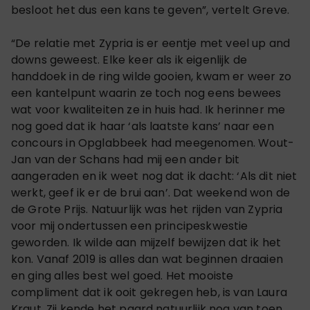
besloot het dus een kans te geven”, vertelt Greve.
“De relatie met Zypria is er eentje met veel up and
downs geweest. Elke keer als ik eigenlijk de
handdoek in de ring wilde gooien, kwam er weer zo
een kantelpunt waarin ze toch nog eens bewees
wat voor kwaliteiten ze in huis had. Ik herinner me
nog goed dat ik haar ‘als laatste kans’ naar een
concours in Opglabbeek had meegenomen. Wout-
Jan van der Schans had mij een ander bit
aangeraden en ik weet nog dat ik dacht: ‘Als dit niet
werkt, geef ik er de brui aan’. Dat weekend won de
de Grote Prijs. Natuurlijk was het rijden van Zypria
voor mij ondertussen een principeskwestie
geworden. Ik wilde aan mijzelf bewijzen dat ik het
kon. Vanaf 2019 is alles dan wat beginnen draaien
en ging alles best wel goed. Het mooiste
compliment dat ik ooit gekregen heb, is van Laura
Kraut. Zij kende het paard natuurlijk nog van toen