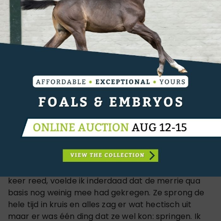
reis en het klimaat in Tokio misschien te belastend
voor hem geweest zijn. Hij heeft dit jaar al erg goed
gesprongen en ik wil hem zeker niet uitwringen. Ik
hoop met hem nog enkele mooie wedstrijden te
springen maar wat betreft de Spelen was Zypria de
betere keuze”.
Toch liep met Zypria ook niet alles van een leien
dakje: “Ik heb de merrie leren kennen via Joop
Aaldering. Hij vertelde me dat hij misschien wel een
goede merrie wist staan maar dat ze niet de
makkelijkste was. In het verleden had Nick Skelton
hem uitgebracht maar die wou er niet meer op dus
dan weet je dat je een uitdaging voorgeschoteld
gaat krijgen”, lacht. “Toen ik haar voor de eerste
keer reed, voelde ik inderdaad dat de merrie qua
basis nog weinig mee had gekregen. Ze sprong de
hele tijd in kruis en alles zag er wat hectisch uit
maar er was één ding dat ze wel kon: springen. Ik