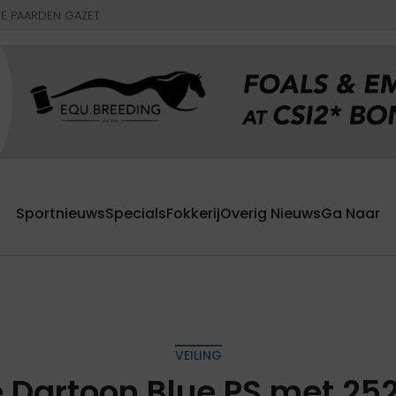
E PAARDEN GAZET
Sportnieuws
Specials
Fokkerij
Overig Nieuws
Ga Naar
VEILING
e Dartoon Blue PS met 25