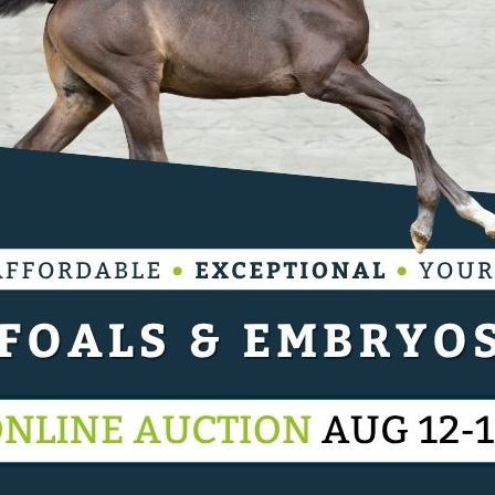
veiling van Paul Schockemöhle. Daarin
on x Chacco-Blue) veruit de duurst
52.000 euro voor de halfbroer van
e hoogste bod.
Bakano Blue Ps
(Baloutaire PS x
rhuist zo voor 149.000 euro naar he noorden.