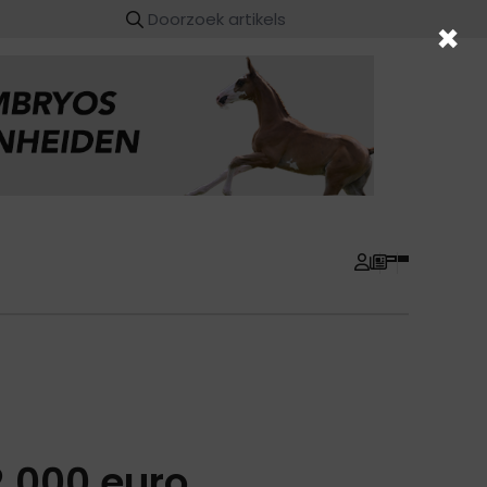
×
2.000 euro