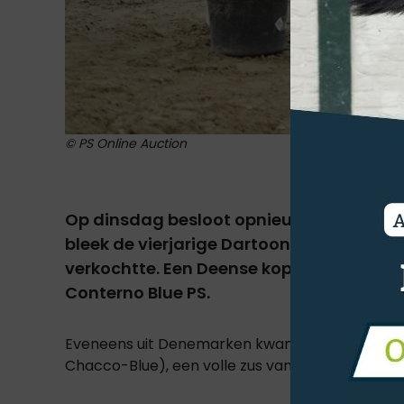
© PS Online Auction
Op dinsdag besloot opnieuw een online 
bleek de vierjarige
Dartoon Blue Ps
(Diar
verkochtte. Een Deense koper betaalde 2
Conterno Blue PS.
Eveneens uit Denemarken kwam ook het tweed
Chacco-Blue), een volle zus van PB Chaconie, ve