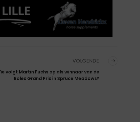
VOLGENDE
ie volgt Martin Fuchs op als winnaar van de
Rolex Grand Prix in Spruce Meadows?