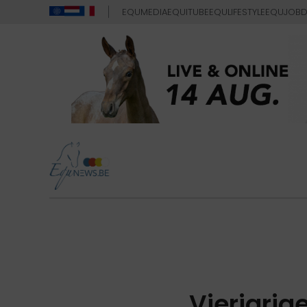
EQUMEDIA
EQUITUBE
EQULIFESTYLE
EQUJOB
D
Vierjarig