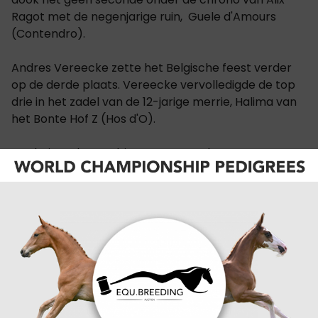
Ragot met de negenjarige ruin, Guele d'Amours
(Contendro).
Andres Vereecke zette het Belgische feest verder
op de derde plaats. Vereecke vervolledigde de top
drie in het zadel van de 12-jarige merrie, Halima van
het Bonte Hof Z (Hos d'O).
Net buiten de top drie sprongen ook Constant van
Paesschen en Anthony Wellens in de kijker. Van
Paesschen zit nog maar recent terug in het zadel,
nadat hij eerder 'out' was door een valpartij. Op de
rug van de 12-jarige Diaz du Thot (Ready Boy des
Forets'Hn') sprong Van Paesschen naar de vijfde
plaats. Landgenoot Anthony Wellens volgde met de
11-jarige INvincible (Numero Uno) op plaats zes.
alle uitslagen