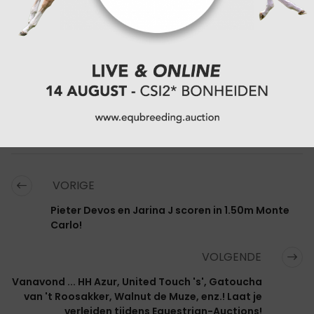
PAARDEN:
INOUI DU SEIGNEUR
CATEGORIËN:
SHOWJUMPING
,
SPORTNIEUWS
VORIGE
Pieter Devos en Jarina J scoren in 1.50m Monte
Carlo!
VOLGENDE
Vanavond ... HH Azur, United Touch 's', Gatoucha
van 't Roosakker, Walnut de Muze, enz.! Laat je
verleiden tijdens Equestrian-Auctions!