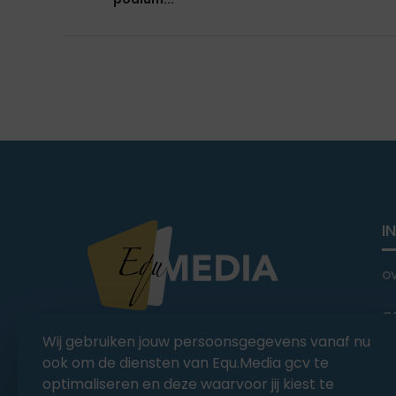
I
o
a
You Ride it We Write it,
Wij gebruiken jouw persoonsgegevens vanaf nu
Equestrian news
C
ook om de diensten van Equ.Media gcv te
optimaliseren en deze waarvoor jij kiest te