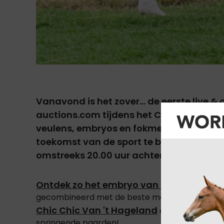
Vanavond is het zover... de eerste live & 
auctions.com
tijdens het CSI2* in Bonhe
veulens, embryos en fokmerries zich pre
toekomst van de sport te bepalen! Kan je e
omstreeks 20.00 uur achter je scherm on
Ontdek zo het embryo van HH Azur!
De bes
gecombineerd met de beste merrie van de eeuw;
Chic Chic Van 't Hageland
combineert Color
springende paarden!