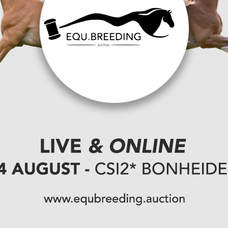
e
Z, een 'picture perfect' met grootmoeder de volle
UWE
t? Dan is
'one to watch'. Deze zoon van United
an 't Roosakker!
Continue JT Z
!
 Dan ontdek je
Liever een
a JH Z
, die een veulen draagt van Drummer TN!
 wanneer pedigree en looks gecombineerd worden!
o St Hubertushoeve
Alexis AV
en
 ZIJN?
Dat kan gratis op 5 juli te Bonheiden of met