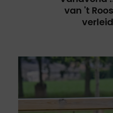
van 't Roo
verlei