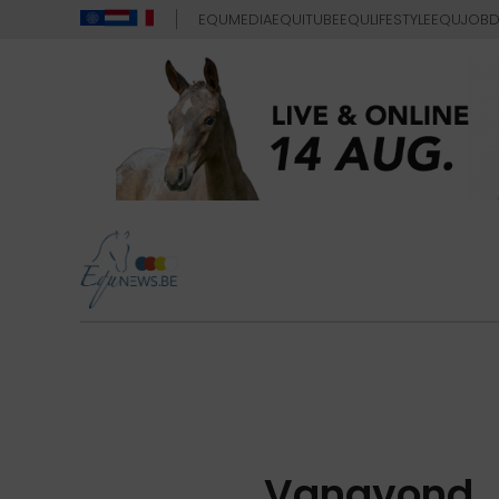
EQUMEDIA
EQUITUBE
EQULIFESTYLE
EQUJOB
D
Vanavond ..