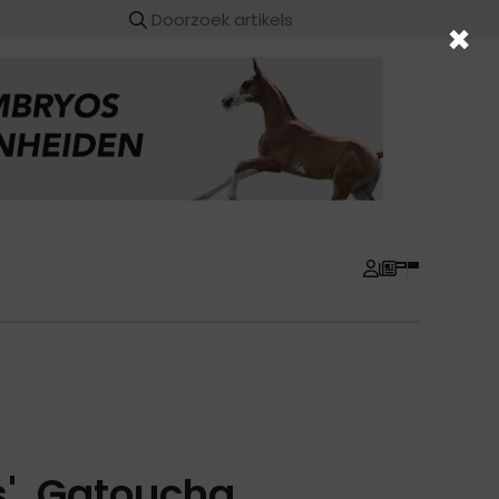
×
s', Gatoucha