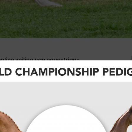
online veiling van
equestrian-
iden! Na de Small Grand Prix zullen 30
senteren. Allen met het potentieel om de
r niet live bij zijn? Haast je dan
line!
te hengst van het jaar; United Touch 'S'
 HH Azur! Wil je een garantie op sportief succes?
it met een moederlijn gevuld met 1.50/1.60m