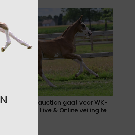
Equbreeding.auction gaat voor WK-
revelatie met Live & Online veiling te
Bonheiden!
06-08-2026