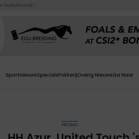
E PAARDEN GAZET
Sportnieuws
Specials
Fokkerij
Overig Nieuws
Ga Naar
PROMO
. HH Azur, United Touch '