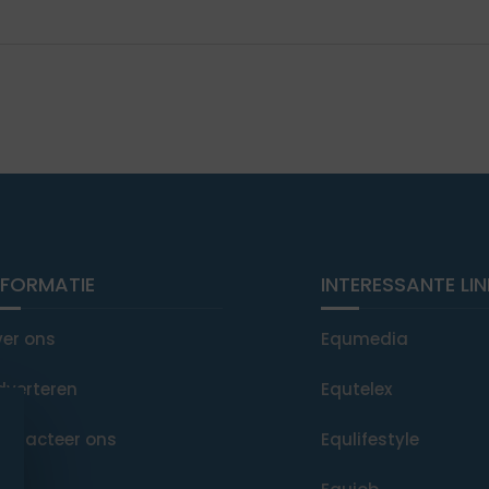
NFORMATIE
INTERESSANTE LI
ver ons
Equmedia
dverteren
Equtelex
ontacteer ons
Equlifestyle