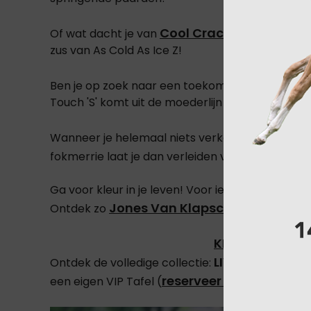
Cool Cracker Axelhoev
Of wat dacht je van
zus van As Cold As Ice Z!
Ben je op zoek naar een toekomstige dekhengs
Touch 'S' komt uit de moederlijn van Gatoucha v
Wanneer je helemaal niets verkeerd kan zitte?
Cassandr
fokmerrie laat je dan verleiden voor
Ga voor kleur in je leven! Voor ieder wat wils
Jones Van Klapscheut
,
Colorid
Ontdek zo
KLIK HIER
LIVE AANWEZIG
Ontdek de volledige collectie:
reserveer hier
een eigen VIP Tafel (
)