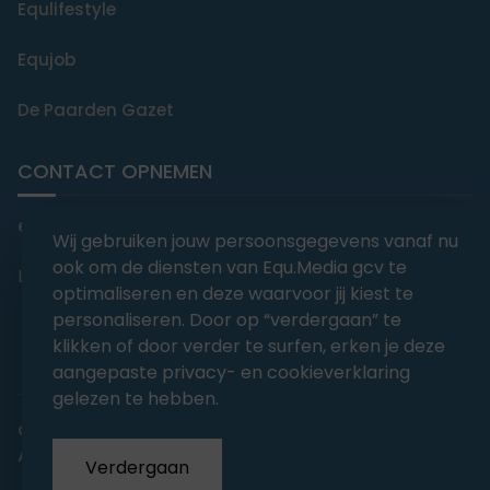
Equlifestyle
Equjob
De Paarden Gazet
CONTACT OPNEMEN
editorial@equmedia.be
Wij gebruiken jouw persoonsgegevens vanaf nu
ook om de diensten van Equ.Media gcv te
Langendamdreef 22 9880 Aalter België
optimaliseren en deze waarvoor jij kiest te
personaliseren. Door op “verdergaan” te
klikken of door verder te surfen, erken je deze
aangepaste privacy- en cookieverklaring
gelezen te hebben.
abonnementsvoorwaarden
Privacy
Algemene voorwaarden
Verdergaan
Copyrights 2026
EQU.MEDIA BV
. All Rights Reserved.