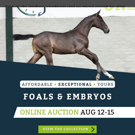
Ook in de andere reeksen viel er mooi sport te zien.
1m30-rubriek
In de
op vrijdag was het
Nico Baerts
die de toon zette: hij won met
Qmusic Boy van de Zavel
(Golden Boy du Geer)
en plaatste zich tweede in het zadel van
Razlle Dazlle van de Zavel
(Cicero Z van
Laura Stotzem
Guitlermo
Paemel).
en
(Tangelo
vd Zuuthoeve) vervolledigden het podium.
1m20-reeks
In de
, op donderdag, ging de
Karsten Van Es
overwinning naar
met
Pepita Di Cantero
(Kafka vd Heffinck). Van Es
bleef hier net geen twee seconden voor op
Jonny Geussens
en BWP-hengst, Killer (Qody de
Saint-Auber). In het zadel van Extraction vd
Van Es
Kattevennen Z (H&M Extra) schreef
ook de
derde plaats op naam.