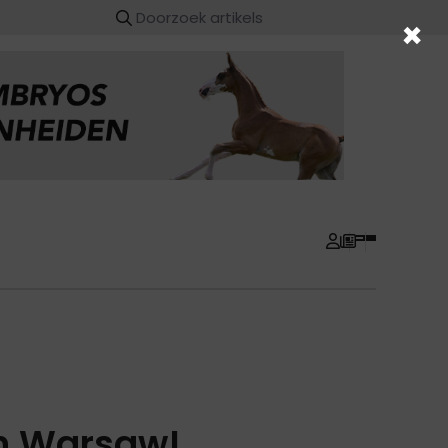
×
in Warsaw!