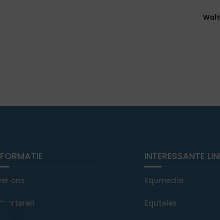
Walt
NFORMATIE
INTERESSANTE LI
ver ons
Equmedia
dverteren
Equtelex