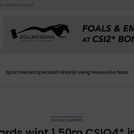
E PAARDEN GAZET
Sportnieuws
Specials
Fokkerij
Overig Nieuws
Ga Naar
SHOWJUMPING
rds wint 1.50m CSIO4* 