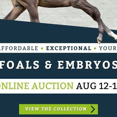
saw heeft Mark Edwards de concurrentie
zich eveneens opvallen. Thijssen loodste de
(Bustique) foutloos naar de vierde plaats.
eeks op tijd verreden. Samen met de negenjarige
rit Mark Edwards de concurrentie achter zich.
Zanotelli en de 11-jarige SF-merrie, Dyrka du
mazone nog dat haar grootste uitdaging de
hontas (Emilion) voor Mel Thijssen en de 14-jarige
 zadel van Scuderia 1918 Calle Deluxe (Cesano)
kstra plaatste zich met de achtjarige KWPN-ruin,