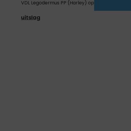
VDL Legodermus PP (Harley) op een negende pl
uitslag