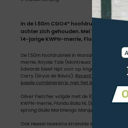
In de 1.50m CSIO4* hoofdrubriek in War
achter zich gehouden. Mel Thijssen liet 
14-jarige KWPN-merrie, Florida Balia NL 
De 1.50m hoofdrubriek in Warsaw werd rechtstr
merrie, Royale Tale (Montreuxs Tale) hield de B
Edwards bleef nipt voor op Angelica Augustsson 
Carry (Siryus de Bavoz).
Recent verklaarde de a
passie combineren is, met het leven als mama
.
Oliver Fletcher volgde met de 10-jarige BP Poca
KWPN-merrie, Florida Balia NL (Bustique). In het
sprong Giulia Martinengo Marquet op plaats vijf.
Ook Hessel Hoekstra strandde in de prijzen. Hoe