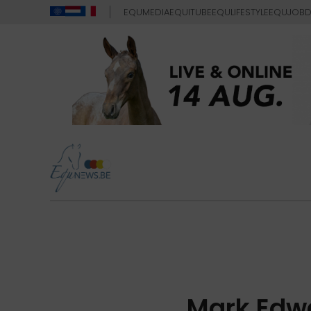
EQUMEDIA
EQUITUBE
EQULIFESTYLE
EQUJOB
D
Mark Edwa