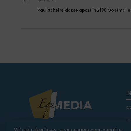
Paul Scheirs klasse apart in Z130 Oostmalle
I
o
a
You Ride it We Write it,
Wij gebruiken jouw persoonsgegevens vanaf nu