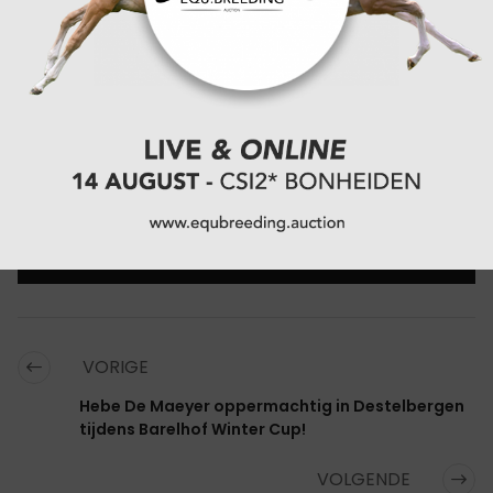
uiteindelijk met brons naar huis.
Resultaten
CATEGORIËN:
JUMPING NATIONAAL
,
JUMPING REGIONAAL
,
WALLONIE
,
REGIO
,
SPORTNIEUWS
,
SHOWJUMPING
VORIGE
Hebe De Maeyer oppermachtig in Destelbergen
tijdens Barelhof Winter Cup!
VOLGENDE