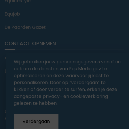
Equlifestyle
Equjob
De Paarden Gazet
CONTACT OPNEMEN
editorial@equmedia.be
Wij gebruiken jouw persoonsgegevens vanaf nu
ook om de diensten van Equ.Media gcv te
Langendamdreef 22 9880 Aalter België
optimaliseren en deze waarvoor jij kiest te
personaliseren. Door op “verdergaan” te
klikken of door verder te surfen, erken je deze
aangepaste privacy- en cookieverklaring
gelezen te hebben.
abonnementsvoorwaarden
Privacy
Algemene voorwaarden
Verdergaan
Copyrights 2026
EQU.MEDIA BV
. All Rights Reserved.