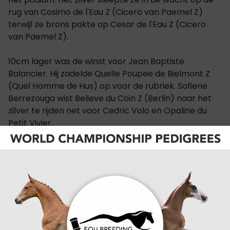
rug van Cosimo de l'Eau Z (Cicero van Paemel Z)
terwijl ze brons pakte op Cesar de l'Eau Z (Cicero
van Paemel Z).
10cm lager was de winst voor Jean Baptiste
Balancier. Hij zadelde Quelle Poupee de Bielmont Z
(Quel Homme de Hus) op voor de rubriek. Sofiene
Berrezouga wist Believe du Coin Z (Berlin) naar het
zilver te rijden net voor Cedric Volo en Opaline du
Petit Vivier.
Nora Coomans wist de 1.10m rubriek op haar naam
te schrijven samen met Etretat de Saint Georges in
23.55 seconden. Julia Moor volgde op plaats 2 in het
zadel van Ramina van de Ketse (Kannan) met een
tijd van 24.25 seconden. Garance Lother en
Highlander des Solins (Coeur de Cachas DS) stapten
op het laatste schavotje van het podium en ging dus