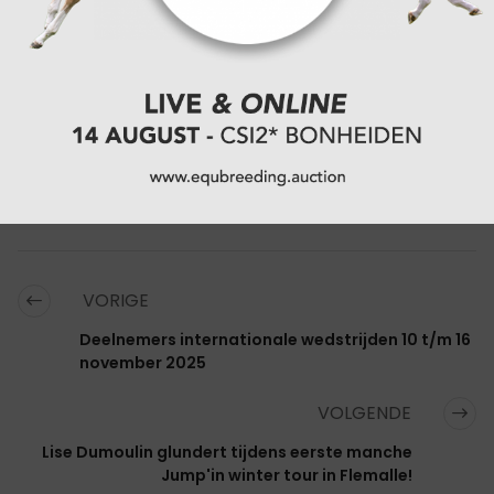
CATEGORIËN:
SHOWJUMPING
,
SPORTNIEUWS
,
JUMPING
NATIONAAL
,
JUMPING REGIONAAL
,
REGIO
,
OOST-
VLAANDEREN
VORIGE
Deelnemers internationale wedstrijden 10 t/m 16
november 2025
VOLGENDE
Lise Dumoulin glundert tijdens eerste manche
Jump'in winter tour in Flemalle!