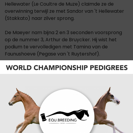
Hellewater (Le Coultre de Muze) claimde ze de
overwinning terwijl ze met Sandor van 't Hellewater
(Stakkato) naar zilver sprong.
De Maeyer nam bijna 2 en 3 seconden voorsprong
op de nummer 3, Arthur de Bruycker. Hij wist het
podium te vervolledigen met Tamina van de
Faunushoeve (Pegase van 't Ruytershof).
Ook over de 1.10m hoog gebouwde hindernissen
finishten Arthur de Bruycker en Tamina van de
Faunushoeve met brons. In deze rubriek werden ze
voorgegaan door Rosie Sillis op Kobra DB (Echo van
't Spieveld) en Zita De Plu met Qlassic Boy.
Resultaten