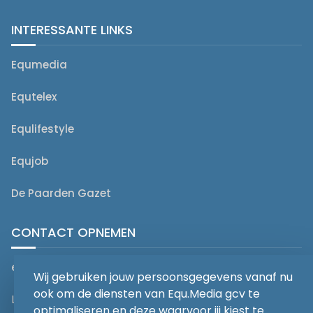
INTERESSANTE LINKS
Equmedia
Equtelex
Equlifestyle
Equjob
De Paarden Gazet
CONTACT OPNEMEN
editorial@equmedia.be
Wij gebruiken jouw persoonsgegevens vanaf nu
ook om de diensten van Equ.Media gcv te
Langendamdreef 22 9880 Aalter België
optimaliseren en deze waarvoor jij kiest te