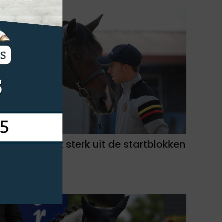
Roy van Beek sterk uit de startblokken
in Samorin
06-08-2026