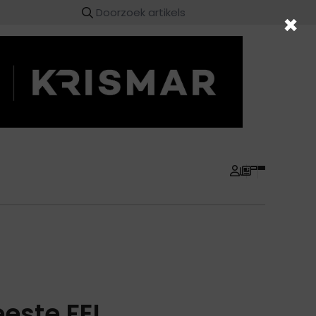
×
eeste FEI