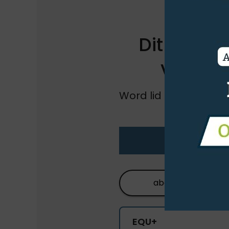
Dit artikel
voor o
Word lid en krijg ong
al onze
L
abonneren
EQU+