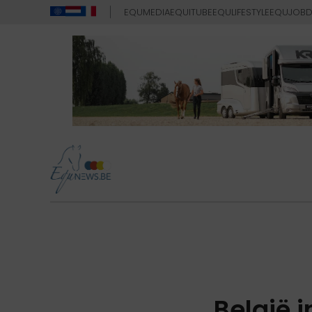
EQUMEDIA
EQUITUBE
EQULIFESTYLE
EQUJOB
D
België i