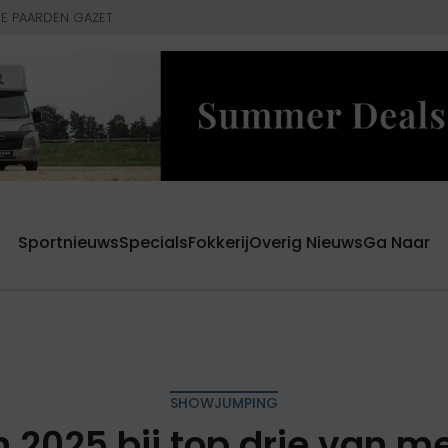
E PAARDEN GAZET
Sportnieuws
Specials
Fokkerij
Overig Nieuws
Ga Naar
SHOWJUMPING
n 2025 bij top drie van m