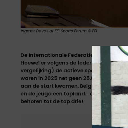
Ingmar Devos at FEI Sports Forum © FEI
De internationale Federatie heeft haar
Hoewel er volgens de federatie miljoenen 
vergelijking) de actieve sport beoefenaa
waren in 2025 net geen 25.000 FEI jumpi
aan de start kwamen. België bleek niet al
en de jeugd een topland... ook het aanta
behoren tot de top drie!