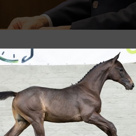
 jaarrapport voor 2025 bekend gemaakt.
actieve volgers zijn, blijven (in
rs bescheiden, thans wel stijgend! Er
ngruiters die met net geen 53.400 paarden
leen in medailles bij het dressuur, jumping
l paarden en events van Belgishe makelij