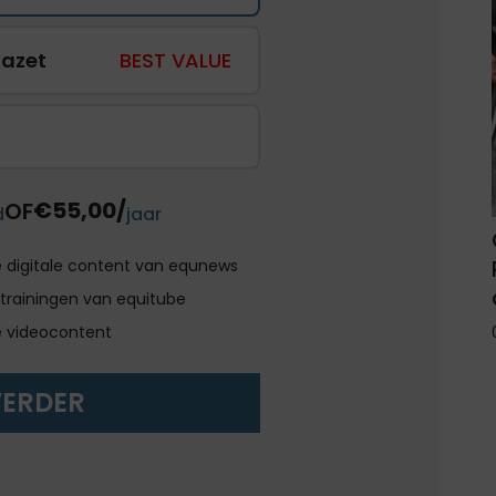
gazet
BEST VALUE
€55,00/
OF
d
jaar
e digitale content van equnews
trainingen van equitube
e videocontent
VERDER