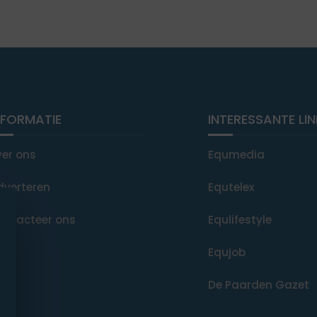
NFORMATIE
INTERESSANTE LI
ver ons
Equmedia
dverteren
Equtelex
ontacteer ons
Equlifestyle
Equjob
De Paarden Gazet