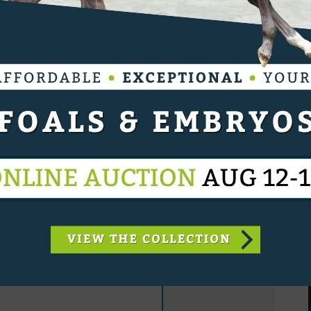
 is exclusief
nze leden
elimiteerde toegang tot
 artikels.
OGIN
koop