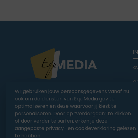
I
o
a
You Ride it We Write it,
Wij gebruiken jouw persoonsgegevens vanaf nu
Equestrian news
C
ook om de diensten van Equ.Media gcv te
optimaliseren en deze waarvoor jij kiest te
personaliseren. Door op “verdergaan” te klikken
of door verder te surfen, erken je deze
aangepaste privacy- en cookieverklaring gelezen
te hebben.