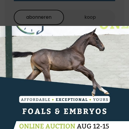
abonneren
koop
EQU+
BEST
EQU+ / de Paarden
gazet
VALUE
de Paarden gazet
€5,50/
maand
OF
€55,00/
jaar