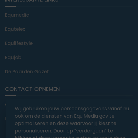
Equmedia
Equtelex
Equlifestyle
Equjob
De Paarden Gazet
CONTACT OPNEMEN
editorial@equmedia.be
Wij gebruiken jouw persoonsgegevens vanaf nu
ook om de diensten van Equ.Media gcv te
Langendamdreef 22 9880 Aalter België
optimaliseren en deze waarvoor jij kiest te
personaliseren. Door op “verdergaan” te