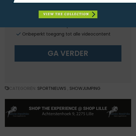
Onbeperkt toegang tot alle digitale content
van equnews
Onbeperkt toegang tot de trainingen van
equitube
Onbeperkt toegang tot alle videocontent
GA VERDER
CATEGORIËN:
SPORTNIEUWS
,
SHOWJUMPING