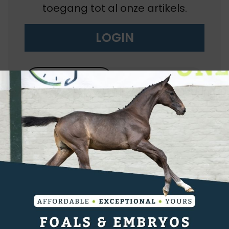
toegang tot al onze artikels.
LOGIN
abonneren
koop
EQU+
BEST
EQU+ / de Paarden
gazet
VALUE
de Paarden gazet