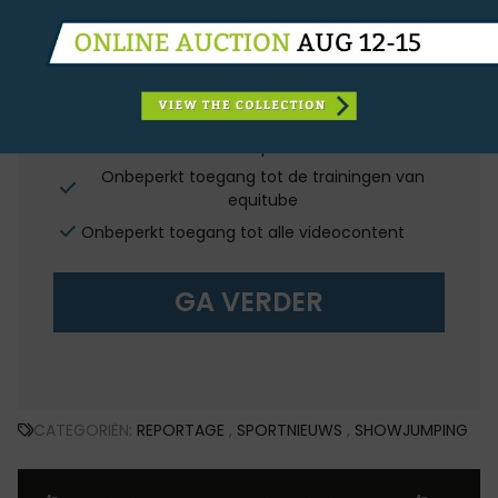
€5,50/
maand
OF
€55,00/
jaar
Onbeperkt toegang tot alle digitale content
van equnews
Onbeperkt toegang tot de trainingen van
equitube
Onbeperkt toegang tot alle videocontent
GA VERDER
CATEGORIËN:
REPORTAGE
,
SPORTNIEUWS
,
SHOWJUMPING