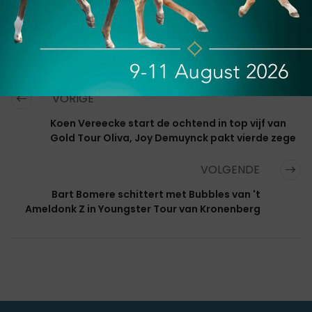
VORIGE
Koen Vereecke start de ochtend in top vijf van
Gold Tour Oliva, Joy Demuynck pakt vierde zege
VOLGENDE
Bart Bomere schittert met Bubbles van 't
Ameldonk Z in Youngster Tour van Kronenberg