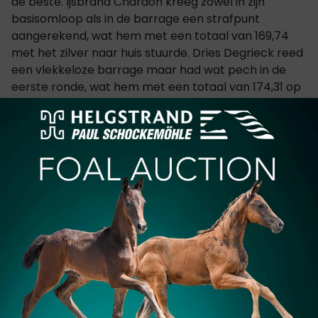
de beste. Ijsbrand Chardon kreeg zowel in zijn
basisomloop als in de barrage een strafpunt
aangerekend, wat hem met een totaal van 169,74
met het zilver naar huis stuurde. Dries Degrieck reed
een vlekkeloze barrage maar had wat pech in de
eerste ronde, wat hem met een totaal van 174,31 op
het brons plaatste.
Glenn Geerts had met zijn vierspan een nagenoeg
vlekkeloze deelname en finishte op vier, die hij moest
delen met de Zwitser Jérôme Voutaz.
Resultaten
CATEGORIËN:
REGIO
,
INTERNATIONAAL
,
SPORTNIEUWS
,
OVERIGE SPORT
,
WERELDBEKER MANCHES
,
WERLEDBEKER
MANCHES