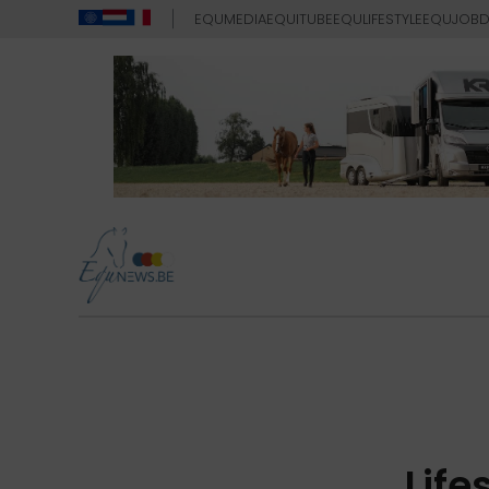
EQUMEDIA
EQUITUBE
EQULIFESTYLE
EQUJOB
D
Life