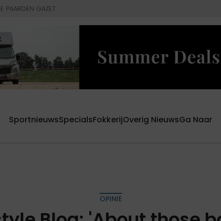
E PAARDEN GAZET
Sportnieuws
Specials
Fokkerij
Overig Nieuws
Ga Naar
OPINIE
style Blog: 'About those b