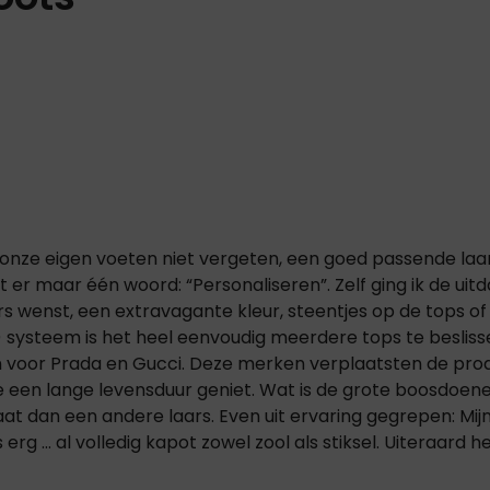
 onze eigen voeten niet vergeten, een goed passende laars
at er maar één woord: “Personaliseren”. Zelf ging ik de uit
s wenst, een extravagante kleur, steentjes op de tops of je
nd) systeem is het heel eenvoudig meerdere tops te besliss
en voor Prada en Gucci. Deze merken verplaatsten de prod
eze een lange levensduur geniet. Wat is de grote boosdoen
t dan een andere laars. Even uit ervaring gegrepen: Mijn 
rg ... al volledig kapot zowel zool als stiksel. Uiteraard 