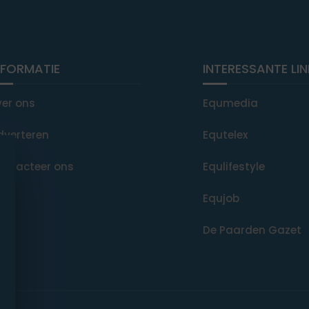
NFORMATIE
INTERESSANTE LI
ver ons
Equmedia
dverteren
Equtelex
ontacteer ons
Equlifestyle
Equjob
De Paarden Gazet