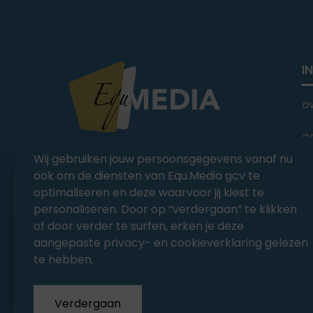
I
o
a
You Ride it We Write it,
Wij gebruiken jouw persoonsgegevens vanaf nu
Equestrian news
C
ook om de diensten van Equ.Media gcv te
optimaliseren en deze waarvoor jij kiest te
personaliseren. Door op “verdergaan” te klikken
of door verder te surfen, erken je deze
aangepaste privacy- en cookieverklaring gelezen
te hebben.
Verdergaan