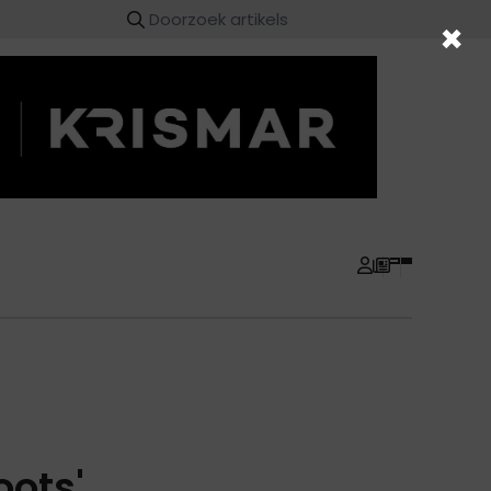
×
oots'