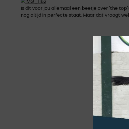
Is dit voor jou allemaal een beetje over 'the to
nog altijd in perfecte staat. Maar dat vraagt w