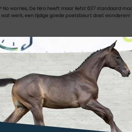
p'? No worries, De Niro heeft maar liefst 637 standaard mod
el wat werk, een tijdige goede poetsbeurt doet wonderen!