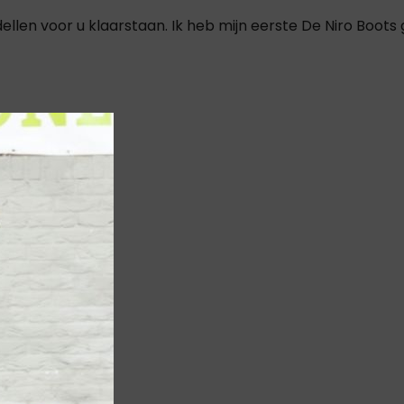
ellen voor u klaarstaan. Ik heb mijn eerste De Niro Boots 