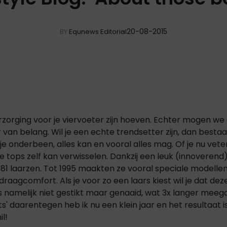
20-08-2015
BY
Equnews Editorial
rzorging voor je viervoeter zijn hoeven. Echter mogen we
r van belang. Wil je een echte trendsetter zijn, dan besta
je onderbeen, alles kan en vooral alles mag. Of je nu veter
 de tops zelf kan verwisselen. Dankzij een leuk (innovere
1981 laarzen. Tot 1995 maakten ze vooral speciale modell
draagcomfort. Als je voor zo een laars kiest wil je dat d
 namelijk niet gestikt maar genaaid, wat 3x langer meegaa
 daarentegen heb ik nu een klein jaar en het resultaat is e
l!