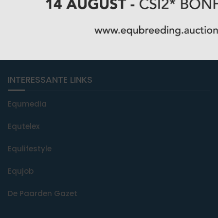
over ons
adverteren
Contacteer ons
INTERESSANTE LINKS
Equmedia
Equtelex
Equlifestyle
Equjob
De Paarden Gazet