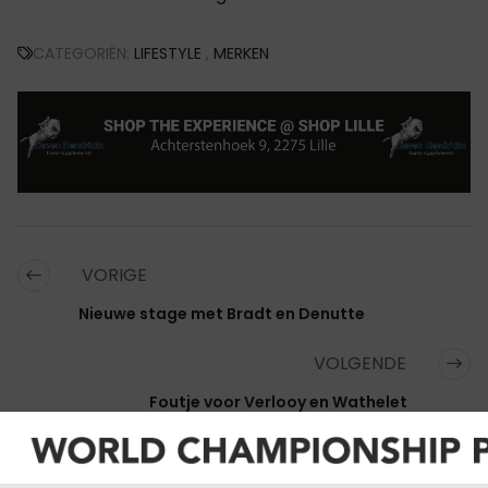
CATEGORIËN:
LIFESTYLE
,
MERKEN
VORIGE
Nieuwe stage met Bradt en Denutte
VOLGENDE
Foutje voor Verlooy en Wathelet