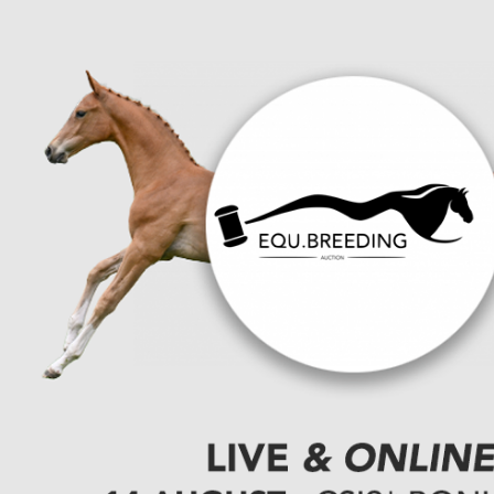
You Ride it We Write it, Equestrian news
INFORMATIE