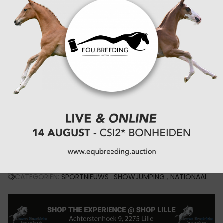
Hans van Laer (King Kong van't Laerhof Z) en
Christophe Vanderhasselt (Remaldparflam vd
Kleyenberg) vervolledigden de top vijf.
In het 1m25 reed Thomas Leemans Petrouska DM Z
(v. Peppermill) naar de overwinning. Het duo deed
het foutloos in 29,54 seconden. Charlott Blevi
(Cobolensky) en Vincent Bourguignon (Sans SOuci
de Bourguignon) vervolledigden het podium.
Klik hier voor de resultaten
CATEGORIËN:
SPORTNIEUWS
,
SHOWJUMPING
,
NATIONAAL