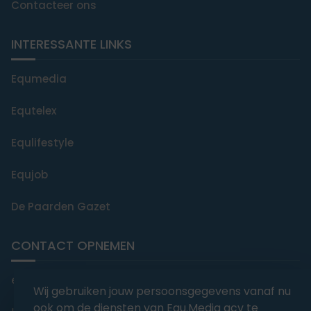
Contacteer ons
INTERESSANTE LINKS
Equmedia
Equtelex
Equlifestyle
Equjob
De Paarden Gazet
CONTACT OPNEMEN
editorial@equmedia.be
Wij gebruiken jouw persoonsgegevens vanaf nu
ook om de diensten van Equ.Media gcv te