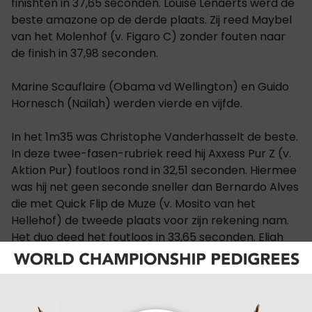
finishten in 37,65 seconden. Louise Lenaerts werd de
beste amazone op de derde plaats. Zij reed Maybel
van het Molenhof (v. Figaro C) zonder fouten naar
de finish in 37,98 seconden.
Marine Scauflaire (Obama vd Wellington) en Guido
Hornesch (Nailah) werden vierde en vijfde.
In het 1m35 was Christophe Vanderhasselt de beste.
In deze twee-fasen-rubriek reed hij Axxess Pur Z (v.
Aktion Pur) foutloos rond in 32,51 seconden. Hiermee
was hij net geen seconde sneller dan Bernardo Alves
die met Quick Flip de Muze (v. Mosito van het
Hellehof) de tweede plaats voor zijn rekening nam.
Het duo deed het foutloos in 33,65 seconden. Eliah
Pieter en Pure Actio from Second Life Z (v. Picasso Z)
vervolledigden de top drie na een foutloze ronde in
33,86 seconden.