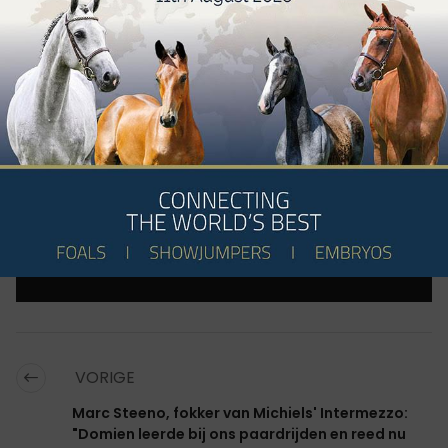
Resultaten
PAARDEN:
QUICK DIAMANT HR
,
EMERAUDE POMMEX Z
,
LUNA
VAN DE ZEILHOEK
,
ROSA KC
,
KAZANDOR HERO Z
,
DARWIN
VAN DREAM STABLES Z
CATEGORIËN:
SPORTNIEUWS
,
SHOWJUMPING
,
REGIO
,
INTERNATIONAAL
,
JUMPING INTERNATIONAAL
VORIGE
Marc Steeno, fokker van Michiels' Intermezzo:
"Domien leerde bij ons paardrijden en reed nu