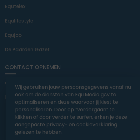
Equtelex
Equlifestyle
Equjob
De Paarden Gazet
CONTACT OPNEMEN
editorial@equmedia.be
Wij gebruiken jouw persoonsgegevens vanaf nu
ook om de diensten van Equ.Media gcv te
Langendamdreef 22 9880 Aalter België
optimaliseren en deze waarvoor jij kiest te
personaliseren. Door op “verdergaan” te
klikken of door verder te surfen, erken je deze
aangepaste privacy- en cookieverklaring
gelezen te hebben.