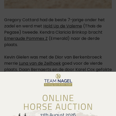
Gregory Cottard had de beste 7-jarige onder het
zadel en werd met
Hold Up de Valeme
(Thais de
Pegase) tweede. Kendra Claricia Brinkop bracht
Emeraude Pommex Z
(Emerald) naar de derde
plaats.
Kevin Gielen was met de Dior van Berkenbroeck
merrie
Luna van de Zeilhoek
goed voor de vierde
plaats. Daan Bernaerts en de door Karel Cox gefokte
Rosa KC
(Diamant de Semilly) werden vjifde.
Met de 6-jarige
Darwin van Dream Stables Z
(Di
Cantero Van Ter Hulst Z), gefokt door Kurt Delanghe,
werd Dorien Theybers derde. Rik Hemeryck reed zijn
eigen fokkerij opnieuw in de kijker en werd met de
Mylord Carthago dochter
Salomee de Lauzelle
vijfde.