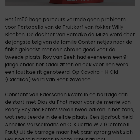
Het 1m50 hoge parcours vormde geen probleem
voor
Portobella van de Fruitkorf
van fokker Willy
Blocken. De dochter van Bamako de Muze werd door
de jongste telg van de familie Conter netjes naar de
finish geloodst met een chrono goed voor de
tweede plaats. Roy van Beek had eveneens een 9-
jarige onder het zadel zitten en ook voor hen werd
een foutloze rit genoteerd. Op
Cavoiro - H Old
(Casallco) werd van Beek zevende.
Constant van Paesschen kwam in de barrage aan
de start met
Diaz du Thot
maar voor de merrie van
Ready Boy des Forets vielen twee balken in het zand,
wat resulteerde in de elfde plaats. Een tijdsfout hield
Annelies Vorsselmans en
C. Kulottie W Z
(Comme il
Faut) uit de barrage maar het paar sprong wist zich
wel nog te plaatsen in deze rankingproef.