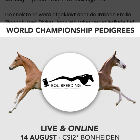
De snelste rit werd afgeklokt door de Italiaan Emilio
Bicocchi met Divina. Jack Whitaker vervolledigde het
podium op de Mylord Carthago hengst
Equine
America Valmy de La Lande
.
Roy van Beek scoort
opnieuw bij U25 Grote
Prijs
Roy van Beek kon zich eerder al laten opvallen met
een vijfde plaats bij de U25. In het 1m45 hoge
parcours voor de Grote Prijs bracht hij de Stakkato
Gold merrie Frieda naar de vijfde plaats. Het paar
had de snelste tijd maar een springfout hield hen van