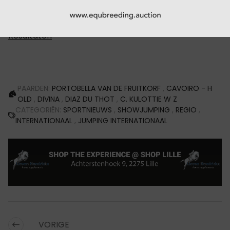
de overwinning.
Resultaten
PAARDEN:
PORTOBELLA VAN DE FRUITKORF
,
CAVOIRO - H
OLD
,
DIVINA
,
DIAZ DU THOT
,
C. KULOTTIE W Z
CATEGORIËN:
SPORTNIEUWS
,
SHOWJUMPING
,
REGIO
,
INTERNATIONAAL
,
JUMPING INTERNATIONAAL
VORIGE