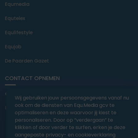
Equmedia
Equtelex
Equlifestyle
Equjob
De Paarden Gazet
CONTACT OPNEMEN
editorial@equmedia.be
Wij gebruiken jouw persoonsgegevens vanaf nu
ook om de diensten van Equ.Media gcv te
Langendamdreef 22 9880 Aalter België
optimaliseren en deze waarvoor jij kiest te
personaliseren. Door op “verdergaan” te
klikken of door verder te surfen, erken je deze
aangepaste privacy- en cookieverklaring