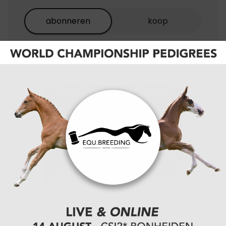
abonneren
koop
EQU+
BEST
EQU+ / de Paarden
gazet
VALUE
de Paarden gazet
€5,50/
maand
OF
€55,00/
jaar
Onbeperkt toegang tot alle digitale content