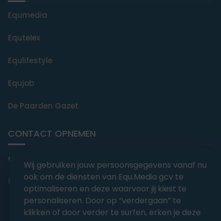
Equmedia
Equtelex
Equlifestyle
Equjob
De Paarden Gazet
CONTACT OPNEMEN
editorial@equmedia.be
Wij gebruiken jouw persoonsgegevens vanaf nu
ook om de diensten van Equ.Media gcv te
Langendamdreef 22 9880 Aalter België
optimaliseren en deze waarvoor jij kiest te
personaliseren. Door op “verdergaan” te
klikken of door verder te surfen, erken je deze