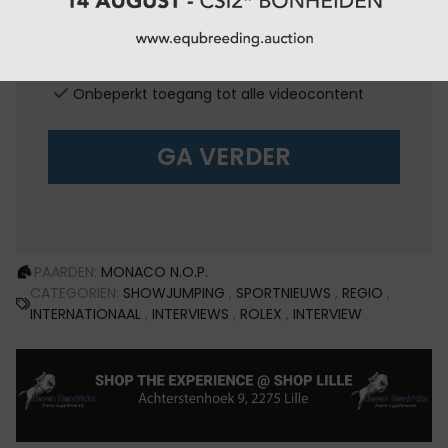
van equnews
Onbeperkt toegang tot de trainingen van
equitube
Onbeperkt toegang tot alle videocontent
GA VERDER
PAARDEN:
MONACO N.O.P.
CATEGORIËN:
SHOWJUMPING
,
SPORTNIEUWS
,
REGIO
,
INTERNATIONAAL
,
INTERVIEWS
,
ROLEX
,
INTERVIEW