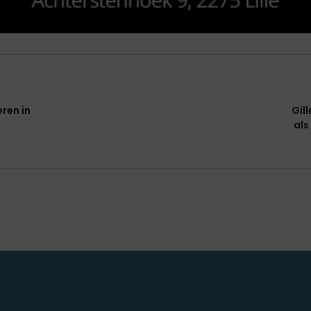
eren in
Gil
als