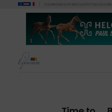
EQUMEDIA
EQUITUBE
EQULIFESTYLE
EQUJOB
D
Time to ...