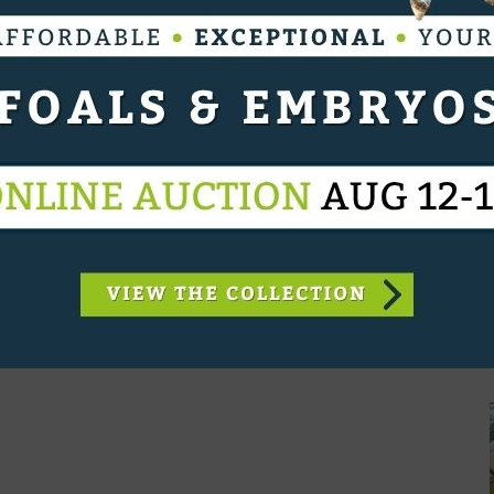
nthargos uit een moeder die zelf 1.50m sprong.
 de 1.60m springende D'Artagan RR.
n in
Barista-K van 't Kattenheye
(Bamako de Muze
t terug naar Evita en Usha van 't Roosakker.
pische Spelen, tekent Ermitage Kalone voor het
itage Kalone x Harley VDL). Dit hengstenveulen
.