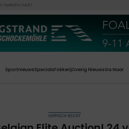
E PAARDEN GAZET
Sportnieuws
Specials
Fokkerij
Overig Nieuws
Ga Naar
HIPPISCH RECHT
 Belgian Elite Auction! 24 