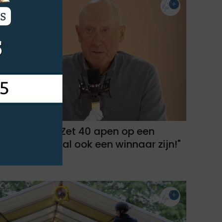
Jos Kumps: "Zet 40 apen op een
paard en er zal ook een winnaar zijn!"
22-02-2025