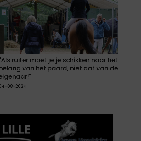
"Als ruiter moet je je schikken naar het
belang van het paard, niet dat van de
eigenaar!"
04-08-2024