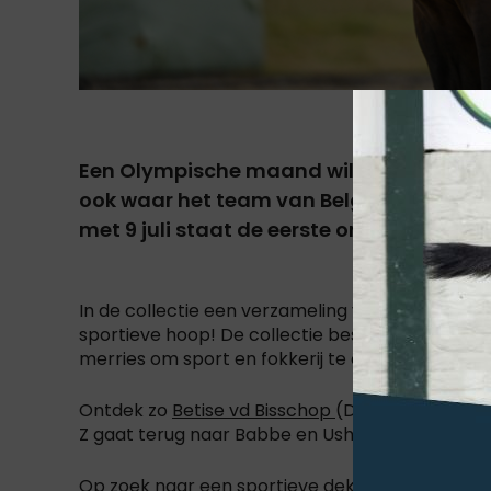
Een Olympische maand wil zeggen... een
ook waar het team van Belgian Elite Auct
met 9 juli staat de eerste online veilin
In de collectie een verzameling van potentiële
sportieve hoop! De collectie bestaat uit 24 veule
merries om sport en fokkerij te combineren, dat 
Ontdek zo
Betise vd Bisschop
(Dominator x HH 
Z gaat terug naar Babbe en Usha van 't Roosakk
Op zoek naar een sportieve dekhengst? Ontde