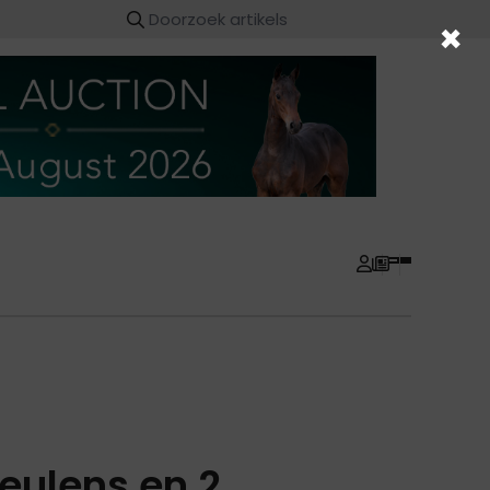
×
veulens en 2