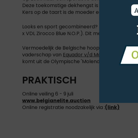
Deze toekomstige dekhengst is een zoon van Co
Kers op de taart is de moeder een volle zus van
Looks en sport gecombineerd? Dat kan je vinde
x VDL Zirocco Blue N.O.P.). Dit merrieveulen gaa
Vermoedelijk de Belgische hoop tijdens de Olym
vaderschap van
Equador v/d Molendreef Z
(Erm
komt uit de Olympische 'Molendreef' moederlijn
PRAKTISCH
Online veiling 6 - 9 juli
www.belgianelite.auction
Online registratie noodzakelijk via :
(link)