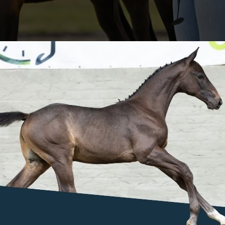
 maand vol sportieve hoop! Dat is meteen
ion de zomer met wil starten. Van 6 tot en
g van het Belgische team op de agenda.
 toppers, Olympische moederlijnen... kortom
ns en 2 ICSI vrije rietjes. Een plus? Meerdere
is wat de collectie kleurt!
Radco). Dit mooi merrieveulen van Dominator 2000
er.
k
Costhas RR Z
(Conthargos x Diamant de Semilly).