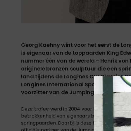
Georg Kaehny wint voor het eerst de Lon
is eigenaar van de toppaarden King Edwa
nummer één van de wereld - Henrik von 
originele bronzen sculptuur die een spr
land tijdens de Longines CHI Classics B
Longines International Sponsorship & 
voorzitter van de Jumping Owners Club
Deze trofee werd in 2004 voor het eerst uitge
betrokkenheid van eigenaars bij het opbouwen 
springpaarden. Daarbij is deze titel door het 
officiële partner van de Jumping Owners Club.