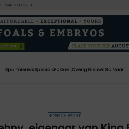
E PAARDEN GAZET
Sportnieuws
Specials
Fokkerij
Overig Nieuws
Ga Naar
HIPPISCH RECHT
hny, eigenaar van King 