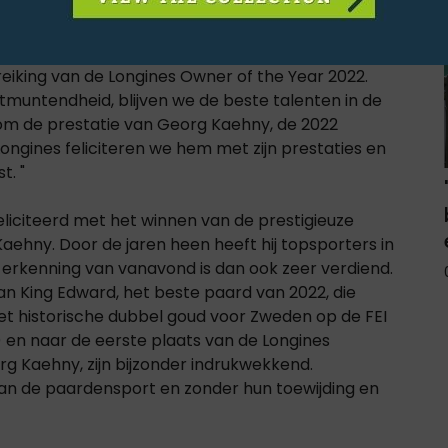
rketing, zei: "Ook dit jaar is Longines er trots op
 Club de bijdragen van de meest succesvolle
reiking van de Longines Owner of the Year 2022.
tmuntendheid, blijven we de beste talenten in de
om de prestatie van Georg Kaehny, de 2022
ongines feliciteren we hem met zijn prestaties en
. "
feliciteerd met het winnen van de prestigieuze
ehny. Door de jaren heen heeft hij topsporters in
erkenning van vanavond is dan ook zeer verdiend.
an King Edward, het beste paard van 2022, die
t historische dubbel goud voor Zweden op de FEI
en naar de eerste plaats van de Longines
rg Kaehny, zijn bijzonder indrukwekkend.
an de paardensport en zonder hun toewijding en