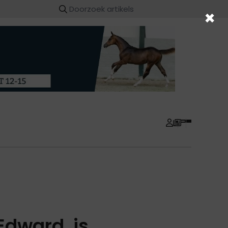
×
Edward, is