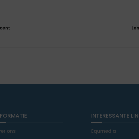
ncent
Len
NFORMATIE
INTERESSANTE LI
ver ons
Equmedia