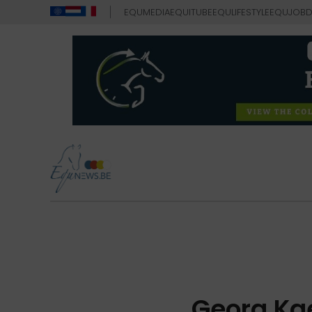
EQUMEDIA
EQUITUBE
EQULIFESTYLE
EQUJOB
D
Georg Kae