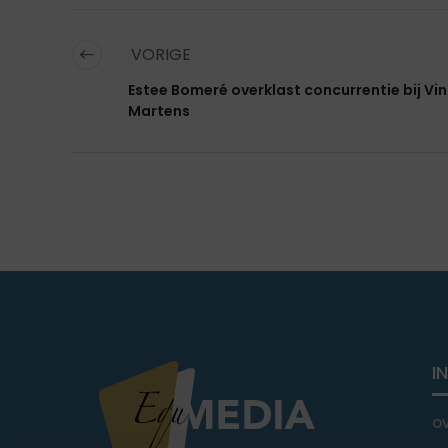
VORIGE
Estee Bomeré overklast concurrentie bij Vi
Martens
I
o