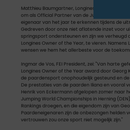
Matthieu Baumgartner, Longines Vice President Ma
om als Official Partner van de Jumping Owners
eigenaar van het jaar te erkennen tijdens de uit
Gedreven door onze niet aflatende inzet voor ui
springsport ondersteunen en zijn we verheugd 
Longines Owner of the Year, te vieren. Namens L
wensen we hem het allerbeste voor de toekomst
Ingmar de Vos, FEI President, zei: "Van harte ge
Longines Owner of the Year award door Georg Ka
de paardensport onophoudelijk gesteund en de 
De prestaties van de paarden Iliana en vooral v
Henrik von Eckermann afgelopen zomer naar he
Jumping World Championships in Herning (DEN) 
Rankings droegen, en die eigendom zijn van Geo
Paardeneigenaren zijn de onbezongen helden v
vertrouwen zou onze sport niet mogelijk zijn."