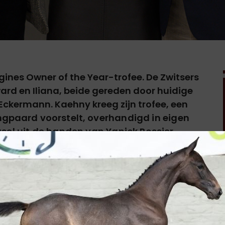
gines Owner of the Year-trofee. De Zwitsers
rd en Iliana, beide gereden door huidige
Eckermann. Kaehny kreeg zijn trofee,
een
ingpaard voorstelt,
overhandigd in eigen
asel uit de handen van Yanick Rossier,
Events Manager, en Dominique Mégret,
.
reikt en benadrukt het belang van erkenning en
van een internationale sportcarrière bij
FEI goedgekeurd en ondersteund door Longines, de