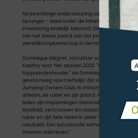
Na jarenlange ondersteuning van de springwere
Sprunger - waaronder de fabelachtige Paloubet 
investering eindelijk beloond. Dit resultaat we
van het beste paard van het jaar 2022, King E
wereldkampioenschap in Herning (DEN) en ger
Dominique Mégret, voorzitter van de Jumping O
Kaehny voor het seizoen 2022. "Georg Kaehny mi
toppaardenhouder" zei Dominique Mégret. " Zijn
gewoonweg voortreffelijk! Zijn steun, zoals die v
Jumping Owners Club, is onlosmakelijk verbon
atleten, de ruiter en zijn paard. Als voorzitter 
leden zijn inspanningen beloond ziet. Maar boven
loyaliteit, vertrouwen en respect zijn. De sterke,
ruiter en zijn hele team is zeker verantwoordelij
resultaat. Een succesvolle samenwerking op lan
moeten nastreven."