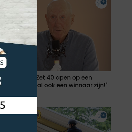
Jos Kumps: "Zet 40 apen op een
paard en er zal ook een winnaar zijn!"
22-02-2025