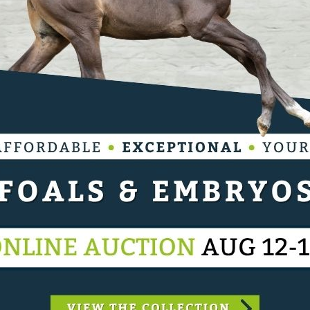
ld als eigenaar van de toppaarden van Janika
d'Halong en Bacardi VDL - ziet Georg Kaehny zijn
rd mogelijk gemaakt door het uitstekende seizoen
dward, tweevoudig gouden medaillewinnaar op het
eden door Henrik Von Eckermann (SWE).
wners Club, was erg blij met het succes van Georg
ste nog een echte inwijding als
 prestaties als toppaardeneigenaar zijn
an alle gepassioneerde eigenaren die lid zijn van de
den met het succes van een heel team rond twee
van de JOC ben ik uiteraard trots dat een van onze
al laat deze prestatie zien hoe belangrijk
 positieve en langdurige relatie tussen Georg, zijn
k voor een groot deel van dit ongelooflijke
ge termijn opbouwen is wat elke ruiter zou