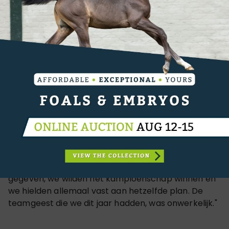
bezorgen. Zijn inzet voor de serie leverde hem dit
seizoen 131 punten op met 8 podiumplaatsen, 5
overwinningen en een helderheidspercentage van
65%, wat hem de titel van GCL Ruiter van het Jaar
opleverde.
Christian Kukuk glimlachte: "Het is een zeer
emotioneel jaar geweest, we kwamen naar de
laatste show in Riyadh waar alles mogelijk was maar
er veel op het spel stond. Ik heb een heel groot
team achter me en deze prijs is ook te danken aan
al onze eigenaren, grooms, fans en familie, maar er
is één grote man achter dit alles en dat is Ludger. Hij
heeft ons het hele seizoen duidelijke richting
gegeven, we wilden het kampioenschap winnen en
we hielden allemaal vast aan hetzelfde plan. De
teamgeest die we dit jaar hadden, was onwerkelijk."