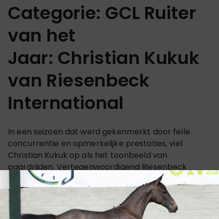
Categorie: GCL Ruiter
van het
Jaar:
Christian Kukuk
van Riesenbeck
International
In een seizoen dat werd gekenmerkt door felle
concurrentie en opmerkelijke prestaties, viel
Christian Kukuk op als het toonbeeld van
paardrijden. Vertegenwoordigend Riesenbeck
International, aangedreven door Kingsland
Equestrian, toonde Kukuk uitzonderlijke consistentie,
sportiviteit en een ware toewijding om zijn team de
overwinning van het kampioenschap van 2023 te