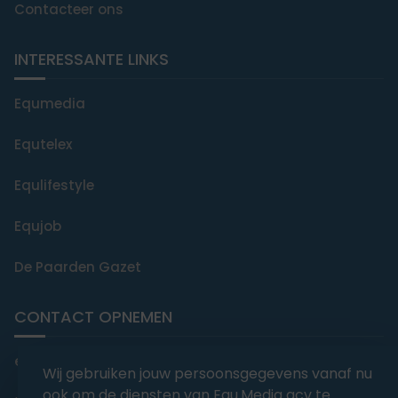
Contacteer ons
INTERESSANTE LINKS
Equmedia
Equtelex
Equlifestyle
Equjob
De Paarden Gazet
CONTACT OPNEMEN
editorial@equmedia.be
Wij gebruiken jouw persoonsgegevens vanaf nu
ook om de diensten van Equ.Media gcv te