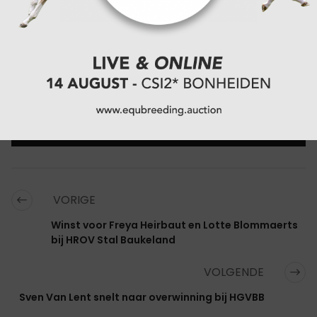
CATEGORIËN:
EQU.TV
,
SHOWJUMPING
,
VARIA
,
EQU.TV
VORIGE
Winst voor Freya Heirbaut en Lotte Blommaerts
bij HROV Stal Baukeland
VOLGENDE
Sven Van Lent snelt naar overwinning bij HGVBB