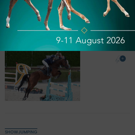
International Arena in Valkenswaard kreeg deze
ochtend een bijzondere ontknoping. Een barrage
bleek namelijk overbodig: de Belgische belofte Noé
Vochten...
02-08-2026
SHOWJUMPING