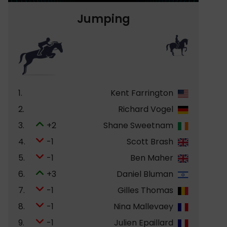
Jumping
1.
Kent Farrington
2.
Richard Vogel
3.
+2
Shane Sweetnam
4.
-1
Scott Brash
5.
-1
Ben Maher
6.
+3
Daniel Bluman
7.
-1
Gilles Thomas
8.
-1
Nina Mallevaey
9.
-1
Julien Epaillard