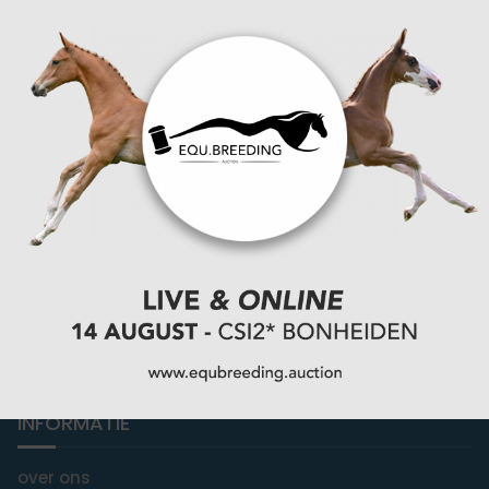
You Ride it We Write it, Equestrian news
INFORMATIE
over ons