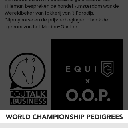
Tilleman bespreken de handel, Amsterdam was de
Wereldbeker van fokkerij van 't Paradijs,
Clipmyhorse en de prijsverhogingen alsook de
opmars van het Midden-Oosten ...