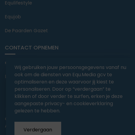
Equlifestyle
Equjob
De Paarden Gazet
CONTACT OPNEMEN
editorial@equmedia.be
Wij gebruiken jouw persoonsgegevens vanaf nu
ook om de diensten van Equ.Media gcv te
Langendamdreef 22 9880 Aalter België
optimaliseren en deze waarvoor jij kiest te
personaliseren. Door op “verdergaan” te
klikken of door verder te surfen, erken je deze
aangepaste privacy- en cookieverklaring
gelezen te hebben.
abonnementsvoorwaarden
Privacy
Algemene voorwaarden
Verdergaan
Copyrights 2026
EQU.MEDIA BV
. All Rights Reserved.