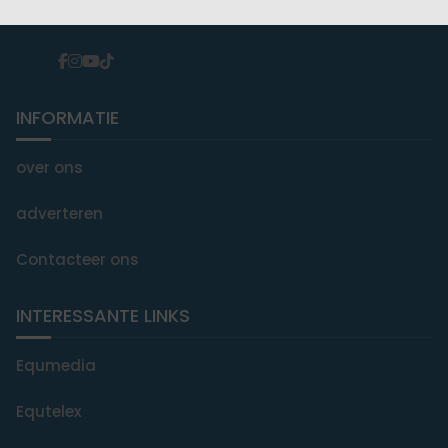
You Ride it We Write it, Equestrian news
INFORMATIE
over ons
adverteren
Contacteer ons
INTERESSANTE LINKS
Equmedia
Equtelex